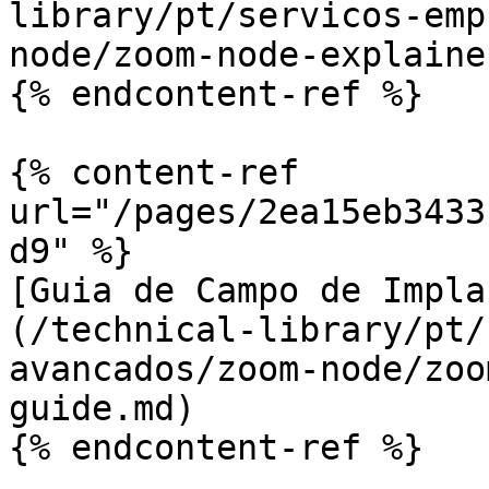
library/pt/servicos-emp
node/zoom-node-explaine
{% endcontent-ref %}

{% content-ref 
url="/pages/2ea15eb3433
d9" %}

[Guia de Campo de Impla
(/technical-library/pt/
avancados/zoom-node/zoo
guide.md)

{% endcontent-ref %}
