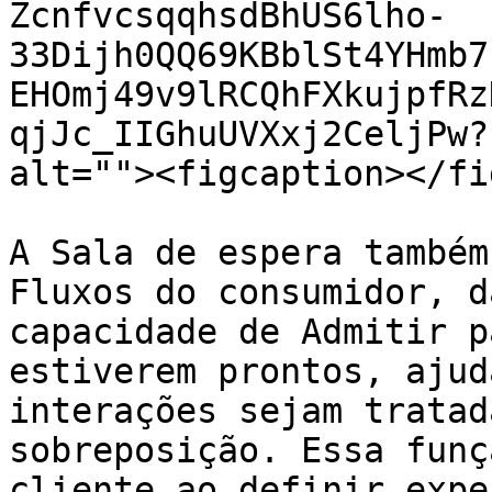
ZcnfvcsqqhsdBhUS6lho-
33Dijh0QQ69KBblSt4YHmb7
EHOmj49v9lRCQhFXkujpfRz
qjJc_IIGhuUVXxj2CeljPw?
alt=""><figcaption></fi
A Sala de espera também
Fluxos do consumidor, d
capacidade de Admitir p
estiverem prontos, ajud
interações sejam tratad
sobreposição. Essa funç
cliente ao definir expe