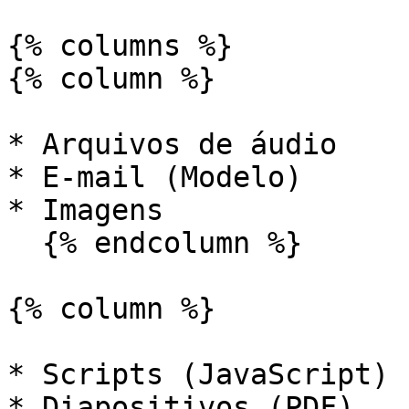
{% columns %}

{% column %}

* Arquivos de áudio

* E-mail (Modelo)

* Imagens

  {% endcolumn %}

{% column %}

* Scripts (JavaScript)

* Diapositivos (PDF)
