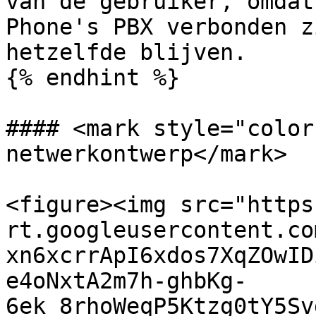
van de gebruiker, omdat
Phone's PBX verbonden z
hetzelfde blijven.

{% endhint %}

#### <mark style="color
netwerkontwerp</mark>

<figure><img src="https
rt.googleusercontent.co
xn6xcrrApI6xdos7XqZOwID
e4oNxtA2m7h-ghbKg-
6ek_8rhoWeqP5Ktzg0tY5Sv