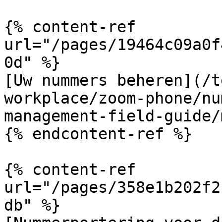
{% content-ref 
url="/pages/19464c09a0f
0d" %}

[Uw nummers beheren](/t
workplace/zoom-phone/nu
management-field-guide/
{% endcontent-ref %}

{% content-ref 
url="/pages/358e1b202f2
db" %}
