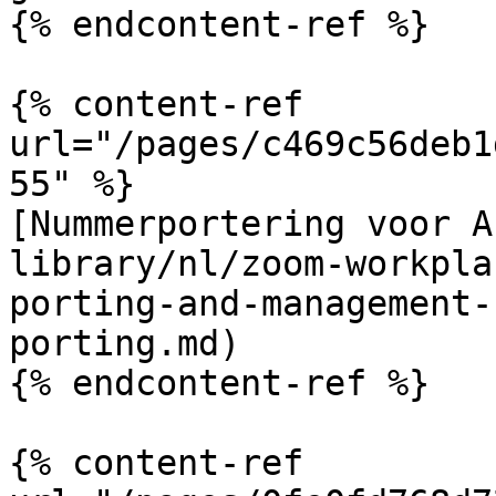
{% endcontent-ref %}

{% content-ref 
url="/pages/c469c56deb1
55" %}

[Nummerportering voor A
library/nl/zoom-workpla
porting-and-management-
porting.md)

{% endcontent-ref %}

{% content-ref 