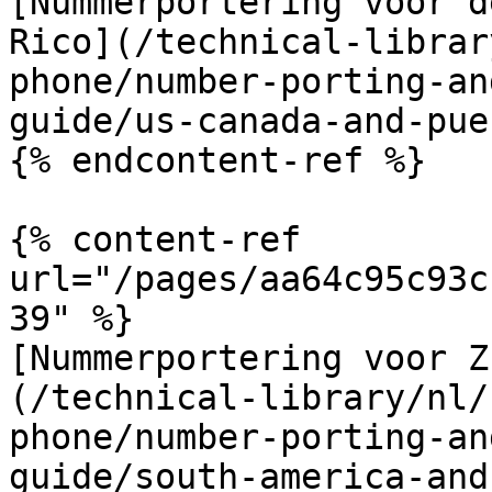
[Nummerportering voor d
Rico](/technical-librar
phone/number-porting-an
guide/us-canada-and-pue
{% endcontent-ref %}

{% content-ref 
url="/pages/aa64c95c93c
39" %}

[Nummerportering voor Z
(/technical-library/nl/
phone/number-porting-an
guide/south-america-and