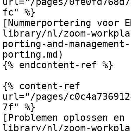
url="/pages/0fe0fd768d7
fc" %}

[Nummerportering voor E
library/nl/zoom-workpla
porting-and-management-
porting.md)

{% endcontent-ref %}

{% content-ref 
url="/pages/c0c4a736912
7f" %}

[Problemen oplossen en 
library/nl/zoom-workpla