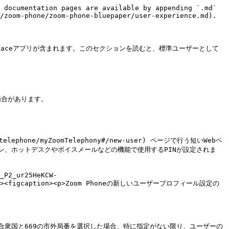
先順位付けできます。これにより、通常なら最後回しになる可能性のある、より重要で時間に敏感、または重要度の高いボイスメールメッセージに、より早く対応できます。

<figure><img src="https://lh7-rt.googleusercontent.com/docsz/AD_4nXeWQRdaovQosiJOa4QPUUveRWrfoC1S9uG88KQl7HLhmIYEdGSVHpwa5nO2qmuejXhFcr3cyvQdzYnNweadjJ9lFOu3c_OTWqIcm6Oum07gRBRVjm6Yg0BhCiNhhq9gEr-1ivOsMA?key=-5wA9mGbGmFOe5JFeIkZZA" alt="" width="563"><figcaption><p>ボイスメールの優先順位付けを作成するために使用されるダイアログボックスの例。</p></figcaption></figure>

詳細については、Zoom のヘルプセンターを参照してください [有効化](https://support.zoom.com/hc/en/article?id=zm_kb\&sysparm_article=KB0074867) および [使用して](https://support.zoom.com/hc/en/article?id=zm_kb\&sysparm_article=KB0074870) 通話要約。

#### <mark style="color:青;">自動言語検出</mark>

自動言語検出および翻訳機能により、ボイスメール、SMS、通話要約の言語の壁が軽減されます。ユーザーはZoom Workplaceアプリで希望する翻訳言語を設定して、すべての文字起こしとメッセージコンテンツを自動的に変換できます。追加のオンデマンド翻訳はコンテキストメニューから利用できます。

アカウント所有者と管理者は、専用のポリシー設定を通じてこれらの翻訳サービスへのアクセスを制御し、対応するすべての機能への展開を管理します。

#### <mark style="color:青;">チームSMSスレッド要約</mark>

コールキューと自動受付のメンバーで、 [Customer Engagement Packアドオン](#customer-engagement-pack) を持つユーザーは、Zoom AIを使ってチームSMSスレッドの要約を生成し、会話をすばやく理解して返信を作成できます。これは、複数回のやり取りがある既存の会話を引き継ぐ場合や、サポートのためにSMS会話を別の担当者へ引き継ぐ場合に特に有効です。

<figure><img src="https://lh7-rt.googleusercontent.com/docsz/AD_4nXcx0WDHPs_b57RTFO8QK5kkm9gxZ1cH0RoSODx6G36KyEqBjyME062_2xnB2cuPNTwOELnog7mvhVftTnHFnFW5WmI2vDWQThue0XX0o7Jr8k7GSWkKUwLOa3SmX0E_blQ7HaPzqA?key=-5wA9mGbGmFOe5JFeIkZZA" alt="" width="375"><figcaption><p>SMSスレッドの例。</p></figcaption></figure>

<figure><img src="https://lh7-rt.googleusercontent.com/docsz/AD_4nXcue5dIHnHN-f-H5-MQm0UQo2rv-GwYN-lCg8coOfIyJQZigocwQXSZHAg5ghcoy9Bno9Y7fGFAmyUc2Pt-eQ3bye8LVHMyXbY1snCI6so-b5vAkovbeOammKt9JQOew7b3glnO?key=-5wA9mGbGmFOe5JFeIkZZA" alt="" width="563"><figcaption><p>SMSスレッド要約の例。</p></figcaption></figure>

{% hint style="info" %}
**注**

この機能にはZoom [Customer Engagement Pack](#customer-engagement-pack) アドオンが必要です。
{% endhint %}

詳細については、Zoom のヘルプセンターを参照してください [SMSスレッドの要約](https://support.zoom.com/hc/en/article?id=zm_kb\&sysparm_article=KB0074874).

### ユーザー報告

昇格されたロール（つまり「標準ユーザー」）を持たないZoom Phoneユーザーは、Zoom Phoneの使用状況報告にアクセスできません。ただし、ユーザーは [Zoomウェブポータルから通話履歴にアクセスしてエクスポートできます](#web-portal-call-history).

また、Customer Engagement Packアドオンと十分なロール権限を持つユーザーは、追加のダッシュボードやコールキュー報告にアクセスできる場合があります。詳細については、Zoomのヘルプセンターを参照して、 [Customer Engagement Packの報告と機能](https://support.zoom.com/hc/en/category?id=kb_category\&kb_category=71d4f6d28720391089a37408dabb35df).

### Customer Engagement Pack

Zoom Phone Customer Engagement Packは、ライセンスユーザー（つまりベーシックではないZoom Phoneユーザー）に追加の機能と報告ツールへのアクセスを提供し、カスタマーサポートとユーザーの機能を強化するよう設計されたオプションのアドオンで、"コンタクトセンター-lite"のような体験を実現します。

Customer Engagement Packアドオンを使用すると、十分な権限を持つユーザーと管理者は、次の追加機能にアクセスできます。

<table><thead><tr><th valign="top">分析</th><th valign="top">ユーザー体験</th></tr></thead><tbody><tr><td valign="top"><ul><li>コールキューのリアルタイム分析</li><li>コールキュー履歴報告</li><li>自動受付履歴報告</li><li>チームSMS履歴報告</li><li>ユーザーパフォーマンス報告</li><li>機能エンタイトルメントとメンバーシップ報告</li><li>録音報告</li><li>アクセス報告</li><li>メンバーの利用可否報告</li><li>メンバーパフォーマンス報告</li></ul></td><td valign="top"><ul><li>オプトアウト理由コード</li><li>管理者-ユーザーのコールキューオプトイン</li><li>コールキューの自動応答</li><li>VIP委任</li><li>SMSテンプレート</li><li>チームSMS機能</li><li>チームSMS要約</li><li>SMSメッセージのスケジュール作成</li><li>SMS自動返信</li><li>共有回線グループ向けSMS委任</li><li>ボイスメールドロップ</li><li><p>請