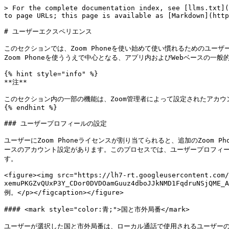
> For the complete documentation index, see [llms.txt](https://library.zoom.com/llms.txt). Markdown versions of documentation pages are available by appending `.md` to page URLs; this page is available as [Markdown](https://library.zoom.com/technical-library/ja/zoom-workplace/zoom-phone/zoom-phone-bluepaper/user-experience.md).

# ユーザーエクスペリエンス

このセクションでは、Zoom Phoneを使い始めて使い慣れるためのユーザー体験について説明します。これには、ZoomウェブポータルとZoom Workplaceアプリが含まれます。このセクションを読むと、標準ユーザーとしてZoom Phoneを使ううえで中心となる、アプリ内およびWebベースの一般的な設定と機能に慣れることができます。

{% hint style="info" %}
**注**

このセクション内の一部の機能は、Zoom管理者によって設定されたアカウント、グループ、またはユーザーの設定により、制限されるか利用できない場合があります。
{% endhint %}

### ユーザープロフィールの設定

ユーザーにZoom Phoneライセンスが割り当てられると、追加のZoom Phone設定を行う前に、ユーザーが [電話](https://zoom.us/pbx/page/telephone/myZoomTelephony#/new-user) ページで行う短いWebベースのアカウント設定があります。このプロセスでは、ユーザープロフィールの基本情報、たとえばユーザーの国、デフォルトの市外局番、タイムゾーン、ホットデスクやボイスメールなどの機能で使用するPINが設定されます。

<figure><img src="https://lh7-rt.googleusercontent.com/docsz/AD_4nXfGtGAnzsZ7iRzM5CCR6x_nPh7hbOQFoAtcHlAw1dOIE9_P2_ur25HeKCW-xemuPKGZvQUxP3Y_CDor0DVDOamGuuz4dboJJkNMD1FqdruNSjQME_AxJVAieAc_yb5cOJVC6KWj?key=-5wA9mGbGmFOe5JFeIkZZA" alt=""><figcaption><p>Zoom Phoneの新しいユーザープロフィール設定の例。</p></figcaption></figure>

#### <mark style="color:青;">国と市外局番</mark>

ユーザーが選択した国と市外局番は、ローカル通話で使用されるユーザーのデフォルトのダイヤル文字列に影響します。たとえば、ユーザーがアメリカ合衆国と669の市外局番を選択した場合、特に指定がない限り、ユーザーのダイヤル文字列はデフォルトで+1 669となり、市外局番が指定されていない通話はすべてローカルにルーティングされます。たとえば、555-5555にダイヤルすると、自動的に+1 669-555-5555に変換されます。別の市外局番でダイヤル文字列を始めた場合、たとえば212-555-5555にダイヤルした場合は、これが上書きされます。

#### <mark style="color:青;">タイムゾーン</mark>

ユーザーのデフォルトのタイムゾーンによって、Zoom Phoneが営業時間などの時間依存の設定をどのように解釈するかが決まります。たとえば、ユーザーが米国太平洋時間帯（UTC -7）に設定されているのに、実際には米国中部時間帯（UTC -5）に住んでおり、営業時間が太平洋時間の8時〜17時に設定されている場合、ユーザーの営業時間は現地では10時〜19時になります。

必要に応じて、ユーザーは [いつでもタイムゾーンを変更できます](https://support.zoom.com/hc/en/article?id=zm_kb\&sysparm_article=KB0069132#h_7772c0c4-1712-4b85-b674-4cf7430e47ac) Zoomウェブポータルのプロフィールページから。

#### <mark style="color:青;">PINコード</mark>

ユーザーが選択したPINコードは、電話でボイスメールにアクセスする、デスクフォンのロックを解除する、またはホットデスクの場所を使用する際に必要です。

ユーザーのPINが設定されると、いつでも [**電話設定**](https://zoom.us/pbx/page/telephone/myZoomTelephony#/my-cloud-phone/settings) 画面からZoomウェブポータルで変更できます。

### ZoomウェブポータルでのZoom Phone

初期設定を完了すると、ユーザーは [電話](https://zoom.us/pbx/page/telephone/myZoomTelephony#/my-cloud-phone/settings) タブからZoom Phoneのほとんどの設定と機能にアクセスできます。デフォルトでは、Phoneタブをクリックすると設定画面が開きます。ただし、ユーザーは履歴、ボイスメール、録音タブにも切り替えられます。これらのタブはZoom Workplaceアプリ内でも利用できます。詳細は以下のリンクをご参照ください。

{% content-ref url="/pages/2fa8ed418739b70c2c02c0beac2e136562ec2a94" %}
[Webポータル上のZoom Phone](/technical-library/ja/zoom-workplace/zoom-phone/zoom-phone-bluepaper/user-experience/zoom-phone-on-the-web-portal.md)
{% endcontent-ref %}

### Zoom WorkplaceアプリでのZoom Phone

Zoom WorkplaceアプリのPhoneタブは、モバイルユーザーとデスクトップユーザーの両方がZoom Phoneを利用するための主要な場所です。Phoneタブから、ユーザーは通話の発信と受信、通話履歴の表示、ボイスメールへのアクセス、共有回線の表示、SMS/MMSメッセージの送信ができます。詳細は以下のリンクをご参照ください。

{% content-ref url="/pages/5a22499107d8ac995dd6839f06526b7f922d41c9" %}
[Zoom Workplaceアプリ内のZoom Phone](/technical-library/ja/zoom-workplace/zoom-phone/zoom-phone-bluepaper/user-experience/zoom-phone-in-the-zoom-workplace-app.md)
{% endcontent-ref %}

### Zoom AI

Zoom Phoneは、ユーザーのワークフローを簡素化し、時間の節約に役立つ、組み込みのZoom AI機能をサポートしています。これらの機能は次のセクションで説明します。

{% hint style="info" %}
**注**

Zoomは、顧客の音声、ビデオ、チャット、画面共有、添付ファイル、または投票結果、ホワイトボード、リアクションなどのその他の通信関