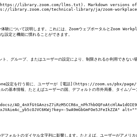
連コンテンツを、Zoomまたはその第三者AIモデルの学習に使用しません。

当社はモデルを定期的に評価・更新しており、Zoom AIを支えるために使用されるモデルは随時変更される場合があります。サードパーティのAIモデル提供元を使用するZoom AIの機能では、機能を使用する際に関連データをそれらの第三者と共有します。データは米国ベースのデータセンター内で処理される場合があります。

詳細情報 [ZoomがZoom AI機能を提供するためにデータをどのように使用するか](https://support.zoom.com/hc/en/article?id=zm_kb\&sysparm_article=KB0057623)、または [Zoom AIホワイトペーパー](https://www.zoom.com/en/lp/zoom-ai-whitepaper/).
{% endhint %}

#### <mark style="color:青;">通話要約</mark>

通話要約機能を使うと、ユーザーはZoom Phoneでの会話の通話後要約を生成できます。通話中に有効にすると、対象の会話について、Zoom Workplaceアプリ内でAI生成の通話後要約が作成され、日付、名前、重要な議論ポイント、次のステップなどの重要な詳細が強調表示されます。ユーザーは必要に応じて、会話要約を編集、メール送信、共有できます。通話転送時に通話要約を共有することもできます。受信者には **要約を表示** リンクが提供され、それをクリックすると新しいウィンドウに **クイック要約**, **次のステップ**、および **要約** 通話の

また、ユーザーは、選択したテンプレートに基づいて自動生成された通話要約、次のステップ、その他のセクションを含むZoom Canvasドキュメントを手動または自動で作成することもできます。このドキュメントには、Zoom AIによって生成された通話要約と次のステップが自動的に含まれます。

<figure><img src="https://lh7-rt.googleusercontent.com/docsz/AD_4nXfkjxYtppYwj70Vx01fg2Nh2CkgooNfZ6XBgMnAHN75QdX3PoDQBhUeZv1mN4r9b77dEVtS_k2NCeBg8gV06HEfDjMN2GFHVPQykTmCGYjsM2haANJhFY0b8LwONW5U5mlCbsmn?key=-5wA9mGbGmFOe5JFeIkZZA" alt="" width="375"><figcaption><p>通話要約の例。</p></figcaption></figure>

詳細については、Zoom のヘルプセンターを参照してください [有効化](https://support.zoom.com/hc/en/article?id=zm_kb\&sysparm_article=KB0074867) および [使用して](https://support.zoom.com/hc/en/article?id=zm_kb\&sysparm_article=KB0074870) Zoom AIによる通話要約。

**カスタマイズ可能な通話要約テンプレート**

管理者は、自然言語を使ってAI Studioでカスタム通話要約テンプレートを作成でき、技術的な設定は不要です。5つのあらかじめ定義された形式から選ぶか、ゼロから作成し、カスタム辞書を追加して業界固有の用語の文字起こし精度を向上させ、公開前に合成通話データでテストできます。テンプレートは、アカウント全体または特定のコラボレーターにスコープ設定できます。Zoom Workplaceプロプラン以上のユーザーは、コンテキストに基づいて通話タイプごとにテンプレートを選択できます。これらの設定は、AI Studio > Zoom AI > カスタムテンプレート > 通話要約テンプレートで確認できます。

\
Zoomのヘルプセンターを参照してください[ 要約テンプレートの有効化と管理に関する詳細情報](https://support.zoom.com/hc/en/article?id=zm_kb\&sysparm_article=KB0080359).

#### <mark style="color:青;">通話中に質問する</mark>

通話中にAI Chatパネルを開き、ライブ通話の文字起こしに基づいて質問をしたり、リアルタイムのサポートを受けたりできます。あらかじめ用意されたプロンプトから選ぶか、独自の質問を入力できます。この機能は、会話の流れを妨げずに文脈に沿った洞察を提供します。通話が文字起こしされていることは参加者に視覚的に表示され、文字起こしと通話要約には個別のコントロールがあります。

詳細については、Zoom のヘルプセンターを参照してください [電話通話中に質問する](https://support.zoom.com/hc/en/article?id=zm_kb\&sysparm_article=KB0079612).

#### <mark style="color:青;">モバイルデバイスでZoom AIの通話回答を取得する</mark>

移動中のユーザーは、Zoom Workplaceデスクトップアプリに切り替えなくても、通話に関する質問への素早い回答を得られるようになりました。Zoom AIによる通話要約が有効になっている場合、iOS、iPadOS、AndroidのZoom Workplaceモバイルアプリにポップアップウィンドウが表示され、ユーザーは通話中または通話後にZoom AIへ質問できます。これにより、どこで作業していてもワークフローを進められます。

#### <mark style="color:青;">ボイスメール</mark>

Zoom AIは、コミュニケーションのワークフローを効率化し、応答効率を向上させるよう設計された、インテリジェントな自動化と優先順位付けツールにより、ボイスメール管理を強化します。

#### <mark style="color:青;">タスク</mark>

ボイスメールを表示すると、ユーザーはZoom AIに内容を分析させ、ボイスメールの内容に基づいてタスクを自動的に提案させることができます。これにより、受信箱がいっぱいのときでも素早く追いつけ、メッセージを返す際にも作業に集中しやすくなります。

<figure><img src="https://lh7-rt.googleusercontent.com/docsz/AD_4nXencgDlVIOMPx-7zaHWAzU_qW8Zh2Qteftz4rhFinjGrv56SU_4UFFA-v0-FWEEbCVoUEu5UtIgBJA-Gwz15Zg474X1khkfN91I3tp3GlatAd_Sh3a_HtGO_u8625R7uqpRfjkApQ?key=-5wA9mGbGmFOe5JFeIkZZA" alt="" width="375"><figcaption><p>ボイスメールから抽出されたタスクの例。</p></figcaption></figure>

詳細については、Zoom のヘルプセンターを参照してください [有効化](https://support.zoom.com/hc/en/article?id=zm_kb\&sysparm_article=KB0074867) および [使用して](https://support.zoom.com/hc/en/article?id=zm_kb\&sysparm_article=KB0074870) 通話要約。

#### <mark style="color:青;">ボイスメールの優先順位付け</mark>

ボイスメールの優先順位付け機能では、メッセージの内容がユーザーが個別に定義したトピックまたは意図のリストと一致すると、Zoom AIが音声メッセージを自動的に優