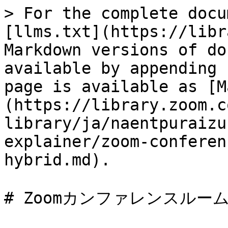
> For the complete docu
[llms.txt](https://libr
Markdown versions of do
available by appending 
page is available as [M
(https://library.zoom.c
library/ja/naentpuraizu
explainer/zoom-conferen
hybrid.md).

# Zoomカンファレンスルー