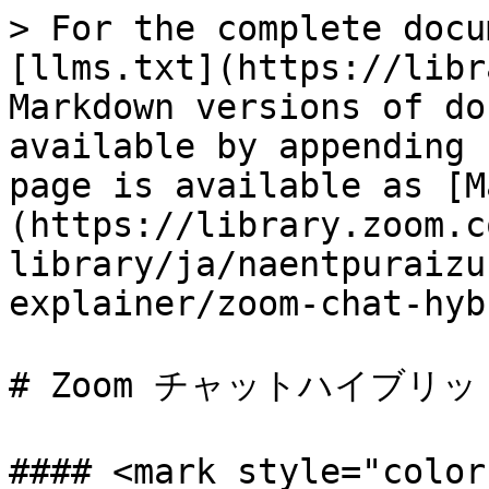
> For the complete docu
[llms.txt](https://libr
Markdown versions of do
available by appending 
page is available as [M
(https://library.zoom.c
library/ja/naentpuraizu
explainer/zoom-chat-hyb
# Zoom チャットハイブリッド
#### <mark style="c