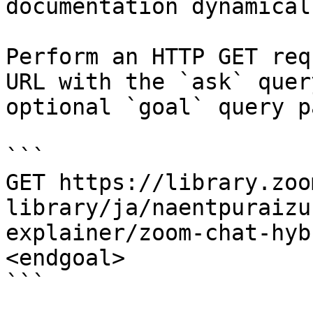
documentation dynamical
Perform an HTTP GET req
URL with the `ask` quer
optional `goal` query p
```

GET https://library.zoo
library/ja/naentpuraizu
explainer/zoom-chat-hyb
<endgoal>

```
