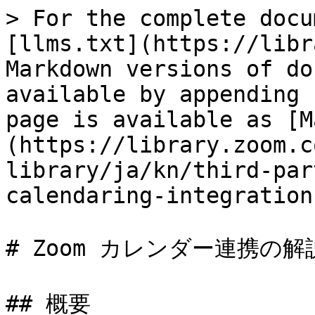
> For the complete docu
[llms.txt](https://libr
Markdown versions of do
available by appending 
page is available as [M
(https://library.zoom.c
library/ja/kn/third-par
calendaring-integration
# Zoom カレンダー連携の解説
## 概要
