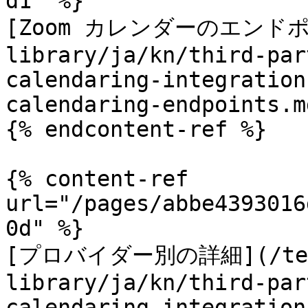
d1" %}

[Zoom カレンダーのエンドポイ
library/ja/kn/third-par
calendaring-integration
calendaring-endpoints.md
{% endcontent-ref %}

{% content-ref 
url="/pages/abbe4393016
0d" %}

[プロバイダー別の詳細](/tec
library/ja/kn/third-par
calendaring-integration