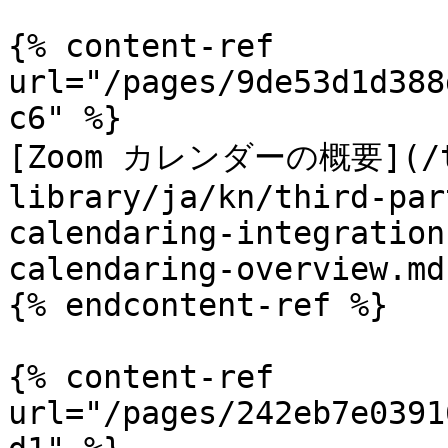
{% content-ref 
url="/pages/9de53d1d388
c6" %}

[Zoom カレンダーの概要](/te
library/ja/kn/third-par
calendaring-integration
calendaring-overview.md)
{% endcontent-ref %}

{% content-ref 
url="/pages/242eb7e0391