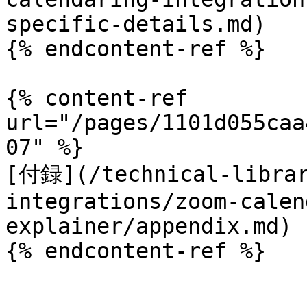
specific-details.md)

{% endcontent-ref %}

{% content-ref 
url="/pages/1101d055caa
07" %}

[付録](/technical-librar
integrations/zoom-calen
explainer/appendix.md)

{% endcontent-ref %}
