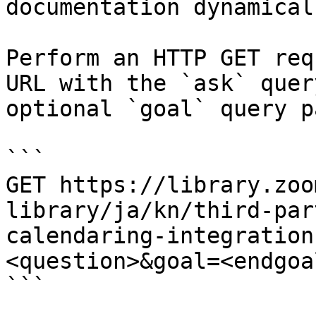
documentation dynamical
Perform an HTTP GET req
URL with the `ask` quer
optional `goal` query p
```

GET https://library.zoo
library/ja/kn/third-par
calendaring-integration
<question>&goal=<endgoal
```
