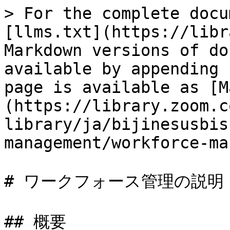
> For the complete docu
[llms.txt](https://libr
Markdown versions of do
available by appending 
page is available as [M
(https://library.zoom.c
library/ja/bijinesusbis
management/workforce-ma
# ワークフォース管理の説明

## 概要
