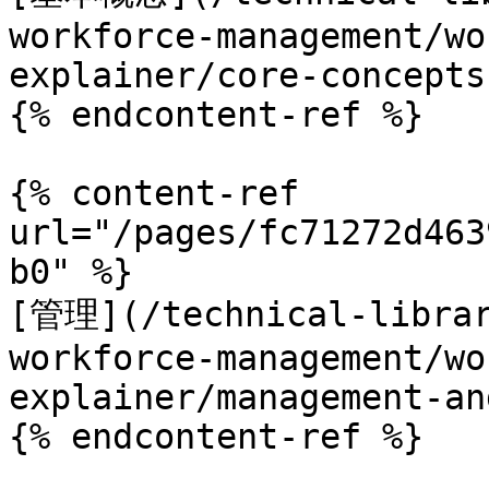
workforce-management/wo
explainer/core-concepts.
{% endcontent-ref %}

{% content-ref 
url="/pages/fc71272d463
b0" %}

[管理](/technical-librar
workforce-management/wo
explainer/management-an
{% endcontent-ref %}
