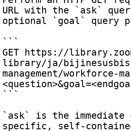
URL with the `ask` quer
optional `goal` query p
```

GET https://library.zoo
library/ja/bijinesusbis
management/workforce-ma
<question>&goal=<endgoal
```

`ask` is the immediate 
specific, self-containe