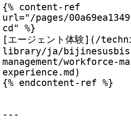
{% content-ref 
url="/pages/00a69ea1349
cd" %}

[エージェント体験](/techni
library/ja/bijinesusbis
management/workforce-ma
experience.md)

{% endcontent-ref %}

---
