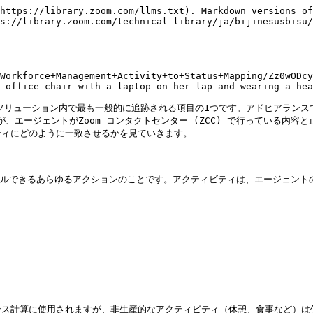
https://library.zoom.com/llms.txt). Markdown versions of
s://library.zoom.com/technical-library/ja/bijinesusbisu
Workforce+Management+Activity+to+Status+Mapping/Zz0wODcy
 office chair with a laptop on her lap and wearing a hea
) ソリューション内で最も一般的に追跡される項目の1つです。アドヒアラン
、エージェントがZoom コンタクトセンター (ZCC) で行っている内容と
ィにどのように一致させるかを見ていきます。

ールできるあらゆるアクションのことです。アクティビティは、エージェント
ンス計算に使用されますが、非生産的なアクティビティ（休憩、食事など）は