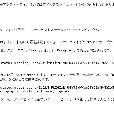
タスをアクティビティ、ひいてはアドヒアランスにマッピングできる必要があ
ります **設定 → エージェントステータス** **マッピング**.

れます。これらの対応を設定するには、エージェントがWFMのアクティビティ
、ステータスは『Ready』または『Occupied』であると想定されま
status-mapping3.png/Zz1kMjFkZGIxNjU4YTIxMWVmOTc4YTM2ZTI5
うに使用できるかがわかります。エージェントが休憩中の場合、ZCCでは『No
を追加』を選択して理由を含めます。

status-mapping.png/Zz1kMjFkZGIxNjU4YTIxMWVmOTY5ZmMyMGIwN
<figcaption></figcaption></figure>

ントのアクティビティに基づいて、アドヒアランスを正しく計算できるように