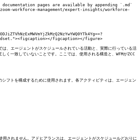
 documentation pages are available by appending `.md` 
/zoom-workforce-management/expert-insights/workforce-
ODJiZTVhNzExMWVmYjZkMzQ2NzYwYWQ0YTk4Yg==?
dset."><figcaption></figcaption></figure>

スでは、エージェントがスケジュールされている活動と、実際に行っている活
正しく一致していないことです。ここでは、使用される構造と、WFMがZCC
のシフトを構成するために使用されます。各アクティビティは、エージェン
使用されません。アドヒアランスは、エージェントがスケジュールどおりに