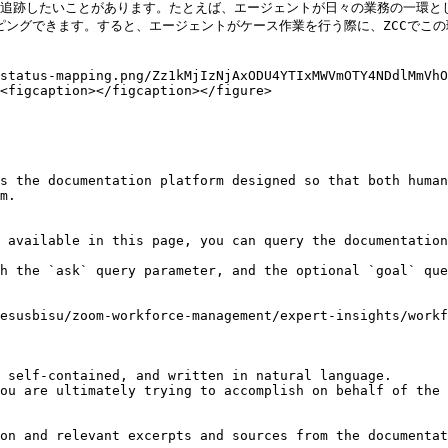
追跡したいことがあります。たとえば、エージェントが日々の業務の一環として
ッピングできます。すると、エージェントがケース作業を行う際に、ZCCでこ
status-mapping.png/Zz1kMjIzNjAxODU4YTIxMWVmOTY4NDdlMmVhO
<figcaption></figcaption></figure>

s the documentation platform designed so that both human
m.

 available in this page, you can query the documentation
h the `ask` query parameter, and the optional `goal` que
esusbisu/zoom-workforce-management/expert-insights/workf
 self-contained, and written in natural language.

ou are ultimately trying to accomplish on behalf of the 
on and relevant excerpts and sources from the documentat