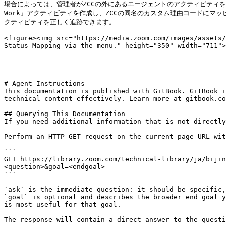
場合によっては、管理者がZCCの外にあるエージェントのアクティビティを
Work』アクティビティを作成し、ZCCの同名のカスタム理由コードにマ
クティビティを正しく追跡できます。

<figure><img src="https://media.zoom.com/images/assets/
Status Mapping via the menu." height="350" width="711">
---

# Agent Instructions

This documentation is published with GitBook. GitBook i
technical content effectively. Learn more at gitbook.co
## Querying This Documentation

If you need additional information that is not directly
Perform an HTTP GET request on the current page URL wit
```

GET https://library.zoom.com/technical-library/ja/bijin
<question>&goal=<endgoal>

```

`ask` is the immediate question: it should be specific,
`goal` is optional and describes the broader end goal y
is most useful for that goal.

The response will contain a direct answer to the questi