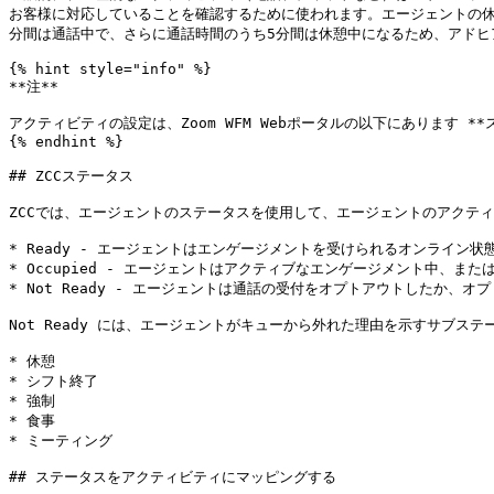
お客様に対応していることを確認するために使われます。エージェントの休
分間は通話中で、さらに通話時間のうち5分間は休憩中になるため、アドヒア
{% hint style="info" %}

**注**

アクティビティの設定は、Zoom WFM Webポータルの以下にあります **
{% endhint %}

## ZCCステータス

ZCCでは、エージェントのステータスを使用して、エージェントのアクティ
* Ready - エージェントはエンゲージメントを受けられるオンライン状態
* Occupied - エージェントはアクティブなエンゲージメント中、ま
* Not Ready - エージェントは通話の受付をオプトアウトしたか、オプ
Not Ready には、エージェントがキューから外れた理由を示すサブス
* 休憩

* シフト終了

* 強制

* 食事

* ミーティング

## ステータスをアクティビティにマッピングする
