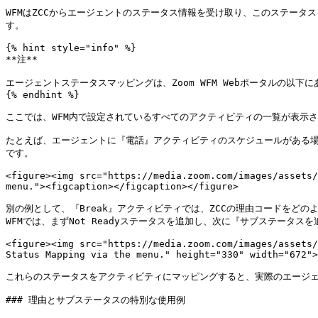
WFMはZCCからエージェントのステータス情報を受け取り、このステー
す。

{% hint style="info" %}

**注**

エージェントステータスマッピングは、Zoom WFM Webポータルの以下にあ
{% endhint %}

ここでは、WFM内で設定されているすべてのアクティビティの一覧が表示さ
たとえば、エージェントに『電話』アクティビティのスケジュールがある場合
です。

<figure><img src="https://media.zoom.com/images/assets/
menu."><figcaption></figcaption></figure>

別の例として、『Break』アクティビティでは、ZCCの理由コードをどのよ
WFMでは、まずNot Readyステータスを追加し、次に『サブステータス
<figure><img src="https://media.zoom.com/images/assets/
Status Mapping via the menu." height="330" width="672">
これらのステータスをアクティビティにマッピングすると、実際のエージェ
### 理由とサブステータスの特別な使用例
