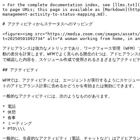
> For the complete documentation index, see [llms.txt](
to page URLs; this page is available as [Markdown](http
management-activity-to-status-mapping.md).

# アクティビティからステータスへのマッピング

<figure><img src="https://media.zoom.com/images/assets/
t=20250501092734" alt="A woman working from home, in an
アドヒアランスは強力なメトリックであり、ワークフォース管理 (WFM
動の差分を計算します。WFMでよく見られる懸念の1つは、アドヒアランスが
で確認した内容を、スケジュール作成で使用されるさまざまなアクティビテ
## アクティビティ

WFMでは、アクティビティとは、エージェントが実行するようにスケジュ
トのアドヒアランス計算に含めるかどうかを有効または無効にできます。

一般的なアクティビティには、次のようなものがあります。

* 電話

* 休憩

* 食事

* ミーティング

* PTO\\\\

一般的に、生産的なアクティビティ（電話、チャットなど）はアドヒアラ