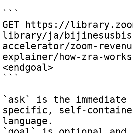
```

GET https://library.zoo
library/ja/bijinesusbis
accelerator/zoom-revenu
explainer/how-zra-works
<endgoal>

```

`ask` is the immediate 
specific, self-containe
language.

`goal` is optional and 