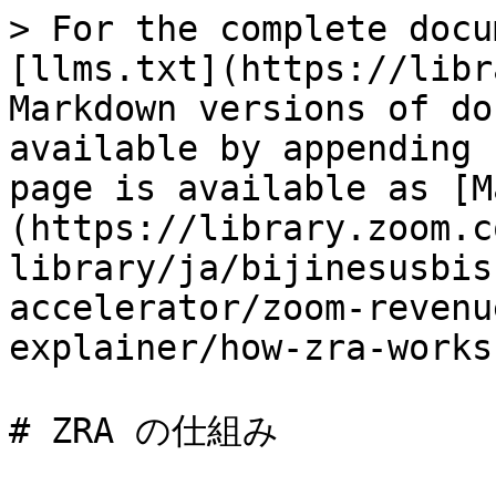
> For the complete docu
[llms.txt](https://libr
Markdown versions of do
available by appending 
page is available as [M
(https://library.zoom.c
library/ja/bijinesusbis
accelerator/zoom-revenu
explainer/how-zra-works
# ZRA の仕組み
