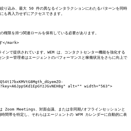
絞り込み、最大 50 件の異なるインタラクションにわたるパターンを同時
にも再入力せずにアクセスできます。

ューの権限を持つ関連ロールを保有している必要があります。

/mark>

のみオンラインで提供されています。WEM は、コンタクトセンター機能を強化する
トセンター管理者はエージェントのパフォーマンスと稼働状況をさらに向上で
Q54t17bxKMVtG8Mgth_dGyemZO-
?key=A6JppSKd1EpGYzJGvNEH8g" alt="" width="563">
om Meetings、対面会議、または非同期/オフラインセッションと
働時間帯を特定し、それらはエージェントの WFM カレンダーに自動的に表