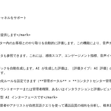
ャネルをサポート

を提供します</mark>

 コンタクトセンター内のお客様とのやり取りを自動的に評価します。この機能により
のデータも参照できます。これには、感情スコア、エンゲージメント指標、音声
ックを自動生成します。AI が生成した評価は、［評価タイプ: AI 評価］の下
す。

ールを設定できます（**管理ポータル** > **コンタクトセンター管理** >
ーは、アカウントオーナーまたは管理者権限、あるいはインタラクションと評価レ
会話型 AI インターフェースです</mark>

ントで、監督者やアナリストが自然言語クエリを使って通話品質の傾向を分析し、