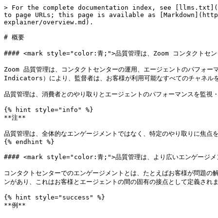
> For the complete documentation index, see [llms.txt](
to page URLs; this page is available as [Markdown](http
explainer/overview.md).

# 概要

#### <mark style="color:青;">品質管理は、Zoom コンタ
Zoom 品質管理は、コンタクトセンターの運用、エージェントのパフォー
Indicators）により、監督者は、お客様が利用可能なすべてのチャ
品質管理は、消費者とのやり取りとエージェントのパフォーマンスを監視・
{% hint style="info" %}

**注**

品質管理は、全体的なエンゲージメントではなく、特定のやり取りに焦点を
{% endhint %}

#### <mark style="color:青;">品質管理は、より広いエンゲー
コンタクトセンターでのエンゲージメントとは、たとえばお客様が問題の
ンがあり、これはお客様とエージェントの間の固有の接点として定義されます
{% hint style="success" %}

**例**
