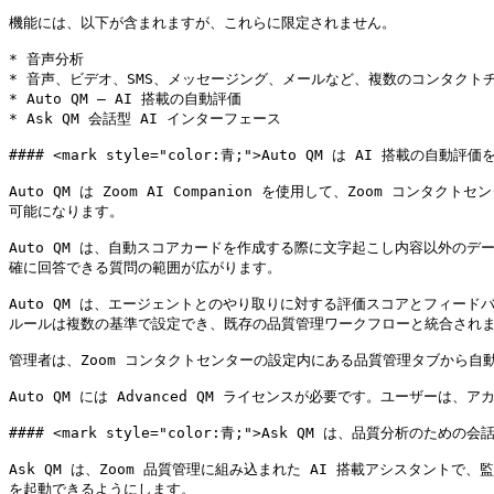
機能には、以下が含まれますが、これらに限定されません。

* 音声分析

* 音声、ビデオ、SMS、メッセージング、メールなど、複数のコンタクトチ
* Auto QM — AI 搭載の自動評価

* Ask QM 会話型 AI インターフェース

#### <mark style="color:青;">Auto QM は AI 搭載の自動評価
Auto QM は Zoom AI Companion を使用して、Zoom
可能になります。

Auto QM は、自動スコアカードを作成する際に文字起こし内容以外
確に回答できる質問の範囲が広がります。

Auto QM は、エージェントとのやり取りに対する評価スコアとフィードバ
ルールは複数の基準で設定でき、既存の品質管理ワークフローと統合されま
管理者は、Zoom コンタクトセンターの設定内にある品質管理タブから自動化ル
Auto QM には Advanced QM ライセンスが必要です。ユーザ
#### <mark style="color:青;">Ask QM は、品質分析のための
Ask QM は、Zoom 品質管理に組み込まれた AI 搭載アシスタ
を起動できるようにします。
