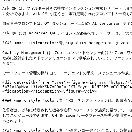
Ask QM は、フィルター付きの複数インタラクション検索をサポートし
に分析できます。Ask QM を開くと、事前定義されたプロンプトの一覧
自然言語プロンプトは、QM ダッシュボード上部の AI Companion テ
Ask QM には Advanced QM ライセンスが必要です。ユーザ
#### <mark style="color:青;">Quality Manageme
Quality Management は、Zoom コンタクトセンター向けの 
ために設計されたアドオンソリューションで構成されています。ワークフォー
きます。

ワークフォース管理の機能には、エージェントの予測、スケジュール作成、
<div data-with-frame="true"><figure><img src="https://l
5aZ1Vf8yMzaul3fvkKSN7oD0nFui3KI-Mcycc_N2MISPZUVQYlTQGC4
<figcaption></figcaption></figure></div>

#### <mark style="color:青;">コーチングセッションは、監
監督者は、以前に特定された機会や進行中のコーチング施策に基づいて、改善
してスケジュールできます。QM を Zoom ワークフォース管理と併用す
示されます。

#### <mark style="color:青;">画面レコーディングにより