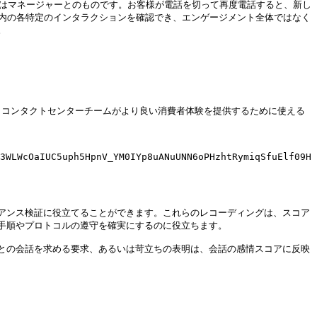
 つはマネージャーとのものです。お客様が電話を切って再度電話すると、新し
ト内の各特定のインタラクションを確認でき、エンゲージメント全体ではなく


、コンタクトセンターチームがより良い消費者体験を提供するために使える
3WLWcOaIUC5uph5HpnV_YM0IYp8uANuUNN6oPHzhtRymiqSfuElf09H
アンス検証に役立てることができます。これらのレコーディングは、スコア
順やプロトコルの遵守を確実にするのに役立ちます。

との会話を求める要求、あるいは苛立ちの表明は、会話の感情スコアに反映