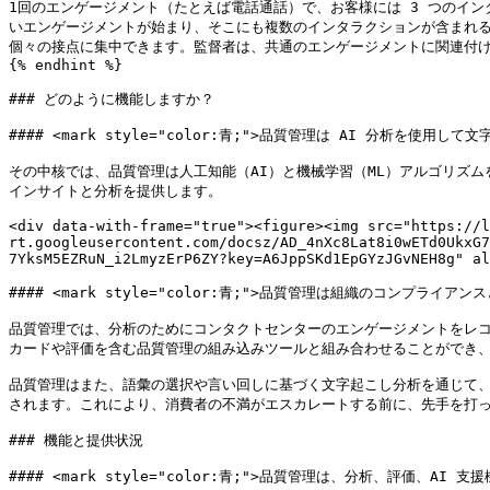
1回のエンゲージメント（たとえば電話通話）で、お客様には 3 つのイン
いエンゲージメントが始まり、そこにも複数のインタラクションが含まれる
個々の接点に集中できます。監督者は、共通のエンゲージメントに関連付け
{% endhint %}

### どのように機能しますか？

#### <mark style="color:青;">品質管理は AI 分析を使用して文
その中核では、品質管理は人工知能（AI）と機械学習（ML）アルゴリズ
インサイトと分析を提供します。

<div data-with-frame="true"><figure><img src="https://l
rt.googleusercontent.com/docsz/AD_4nXc8Lat8i0wETd0UkxG7
7YksM5EZRuN_i2LmyzErP6ZY?key=A6JppSKd1EpGYzJGvNEH8g" al
#### <mark style="color:青;">品質管理は組織のコンプライア
品質管理では、分析のためにコンタクトセンターのエンゲージメントをレ
カードや評価を含む品質管理の組み込みツールと組み合わせることができ、
品質管理はまた、語彙の選択や言い回しに基づく文字起こし分析を通じて
されます。これにより、消費者の不満がエスカレートする前に、先手を打っ
### 機能と提供状況

#### <mark style="color:青;">品質管理は、分析、評価、AI 支援