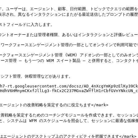
ます。ユーザーは、エージェント、顧客、日付範囲、トピックでクエリの範囲を
も表示され、異なるインタラクションにまたがる最近送信したプロンプトの履歴
キストフィールドに入力します。

ーは、アカウントオーナーまたは管理者権限、あるいはインタラクションと評価レビ
nt は Zoom ワークフォースエンゲージメント管理の一部としてオンラインで利用可能です<
Zoom ワークフォースエンゲージメント管理 (WEM) アドオンの一部として
ス管理 — もう一つの WEM スイート製品 — と併用すると、コンタク
シフト管理、休暇管理などがあります。

h7-rt.googleusercontent.com/docsz/AD_4nXcgYmKp9zElKy39Ck
HdhV6HMnymCKxfJllLg3-fkCx2C237MGvaZWYflH1rCbfGVnYNkcUN_c
督者がエージェントの改善戦略を策定するのに役立ちます</mark>

戦略を策定するためのコーチングモジュールを作成できます。セッションは Zo
ると、システムは WFM のスケジュールを照会して、セッションに最適な低稼
、監督者はエージェントのデスクトップ上のアクティビティを把握できます</mark>
