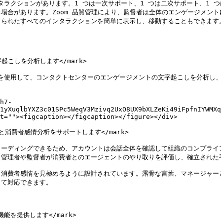
タラクションがあります。1 つは一次サポート、1 つは二次サポート、1
場合があります。Zoom 品質管理により、監督者は全体のエンゲージメン
られたすべてのインタラクションを簡単に表示し、移動することもできます。
字起こしを分析します</mark>

ムを使用して、コンタクトセンターのエンゲージメントの文字起こしを分析し
h7-
1yXuqlbYXZ3c01SPc5WeqV3Mzivq2UxO8UX9bXLZeKi49iFpfnIYWMXq
t=""><figcaption></figcaption></figure></div>

ンスと消費者感情分析をサポートします</mark>

コーディングできるため、アカウントは会話全体を確認して組織のコンプライ
管理者や監督者が消費者とのエージェントのやり取りを評価し、確立された手
、消費者感情を見極めるように設計されています。露骨な言葉、マネージャー
て対応できます。

機能を提供します</mark>
