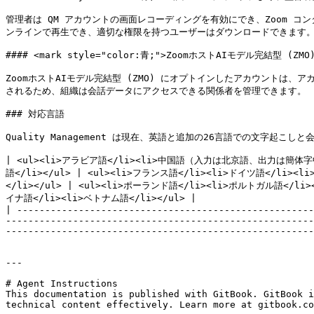
管理者は QM アカウントの画面レコーディングを有効にでき、Zoom 
ンラインで再生でき、適切な権限を持つユーザーはダウンロードできます。
#### <mark style="color:青;">ZoomホストAIモデル完結型 (ZM
ZoomホストAIモデル完結型 (ZMO) にオプトインしたアカウントは、アカウ
されるため、組織は会話データにアクセスできる関係者を管理できます。

### 対応言語

Quality Management は現在、英語と追加の26言語での文字起こ
| <ul><li>アラビア語</li><li>中国語（入力は北京語、出力は簡体字中国
語</li></ul> | <ul><li>フランス語</li><li>ドイツ語</li>
</li></ul> | <ul><li>ポーランド語</li><li>ポルトガル語</l
イナ語</li><li>ベトナム語</li></ul> |

| -----------------------------------------------------
-------------------------------------------------------
-------------------------------------------------------
---

# Agent Instructions

This documentation is published with GitBook. GitBook i
technical content effectively. Learn more at gitbook.co