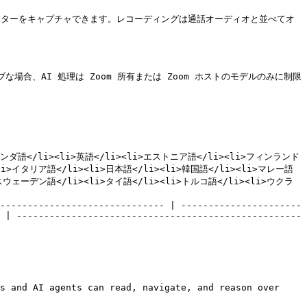
モニターをキャプチャできます。レコーディングは通話オーディオと並べてオ
ィブな場合、AI 処理は Zoom 所有または Zoom ホストのモデルのみに制限
ダ語</li><li>英語</li><li>エストニア語</li><li>フィンランド
li>イタリア語</li><li>日本語</li><li>韓国語</li><li>マレー語
>スウェーデン語</li><li>タイ語</li><li>トルコ語</li><li>ウクラ
------------------------------ | ----------------------
 | ----------------------------------------------------
s and AI agents can read, navigate, and reason over 