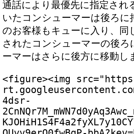
通話により最優先に指定され
いたコンシューマーは後ろに押し
のお客様もキューに入り、同
されたコンシューマーの後ろ
ーマーはさらに後方に移動しま
<figure><img src="https
rt.googleusercontent.co
4dsr-
2CnNQr7M_mWN7d0yAq3Awc_
KJOHiH1S4F4a2fyXL7y10CY
OUyv9erO0fwBqP-bbA?key=