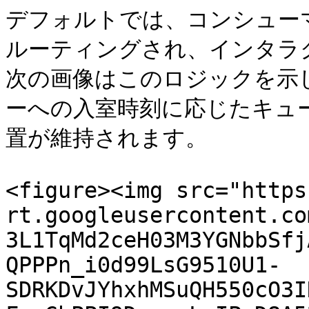
デフォルトでは、コンシューマ
ルーティングされ、インタラ
次の画像はこのロジックを示
ーへの入室時刻に応じたキュ
置が維持されます。

<figure><img src="https
rt.googleusercontent.co
3L1TqMd2ceH03M3YGNbbSfj
QPPPn_i0d99LsG9510U1-
SDRKDvJYhxhMSuQH550cO3I