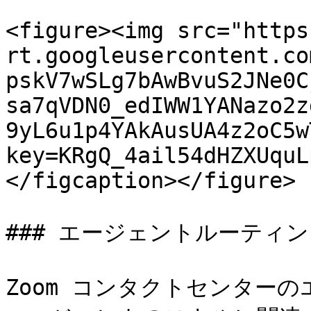
<figure><img src="https
rt.googleusercontent.co
pskV7wSLg7bAwBvuS2JNe0C
sa7qVDN0_edIWW1YANazo2z
9yL6u1p4YAkAusUA4z2oC5w
key=KRgQ_4ail54dHZXUquL
</figcaption></figure>

### エージェントルーティン
Zoom コンタクトセンター