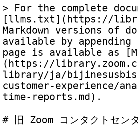
> For the complete docu
[llms.txt](https://libr
Markdown versions of do
available by appending 
page is available as [M
(https://library.zoom.c
library/ja/bijinesusbis
customer-experience/ana
time-reports.md).

# 旧 Zoom コンタクトセ