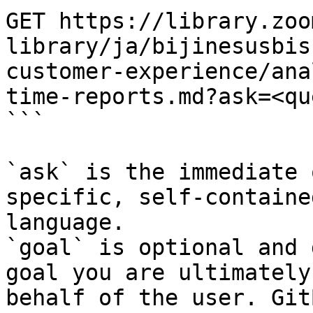
GET https://library.zoo
library/ja/bijinesusbis
customer-experience/ana
time-reports.md?ask=<qu
```

`ask` is the immediate 
specific, self-containe
language.

`goal` is optional and 
goal you are ultimately
behalf of the user. Git