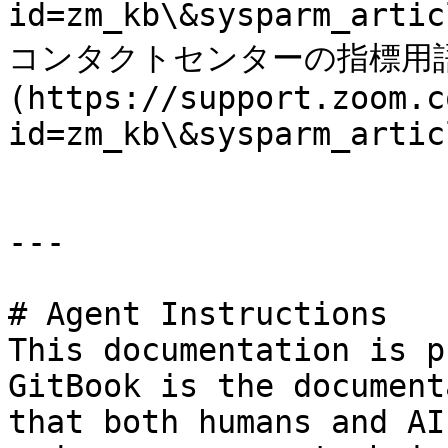
id=zm_kb\&sysparm_arti
コンタクトセンターの指標用
(https://support.zoom.c
id=zm_kb\&sysparm_artic
---

# Agent Instructions

This documentation is p
GitBook is the document
that both humans and AI