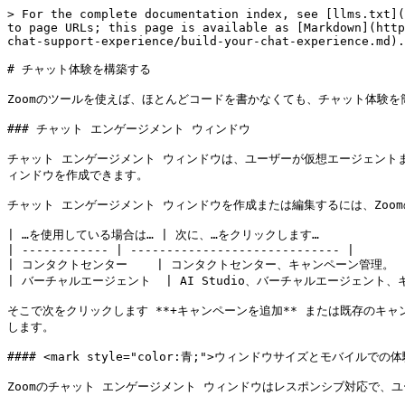
> For the complete documentation index, see [llms.txt](https://library.zoom.com/llms.txt). Markdown versions of documentation pages are available by appending `.md` to page URLs; this page is available as [Markdown](https://library.zoom.com/technical-library/ja/bijinesusbisu/zoom-contact-center/expert-insights/customize-user-chat-support-experience/build-your-chat-experience.md).

# チャット体験を構築する

Zoomのツールを使えば、ほとんどコードを書かなくても、チャット体験を簡単にカスタマイズして公開できます。

### チャット エンゲージメント ウィンドウ

チャット エンゲージメント ウィンドウは、ユーザーが仮想エージェントまたは人間のエージェントにメッセージを送るためのものです。Zoomのツールを使えば、見やすく操作しやすく、会社のブランドに合ったチャット ウィンドウを作成できます。

チャット エンゲージメント ウィンドウを作成または編集するには、ZoomのWeb管理者に移動します。

| …を使用している場合は… | 次に、…をクリックします…                 |
| ------------ | ----------------------------- |
| コンタクトセンター    | コンタクトセンター、キャンペーン管理。           |
| バーチャルエージェント  | AI Studio、バーチャルエージェント、キャンペーン。 |

そこで次をクリックします **+キャンペーンを追加** または既存のキャンペーンの下書きを開きます。次までスクロールします **チャット エンゲージメント ウィンドウ** そのセクションでウィンドウを作成または編集します。

#### <mark style="color:青;">ウィンドウサイズとモバイルでの体験</mark>

Zoomのチャット エンゲージメント ウィンドウはレスポンシブ対応で、ユーザーがデスクトップまたはスマートフォンからサイトにアクセスすると、レイアウトが自動的に調整されます。

モバイルデバイスでは、画面の限られたスペースを最大限に活用し、すっきりと読みやすい体験を実現するため、チャット ウィンドウは全画面で開きます。

<figure><img src="/files/7236173aad6048ae052af70292ba6f3c7680176a" alt="Image of mobile Zoom Virtual Agent window, opened full-screen." width="375"><figcaption></figcaption></figure>

<figure><img src="/files/b316573fd0c4686d0e0b44a947073e743bce52b2" alt="" width="375"><figcaption></figcaption></figure>

デスクトップデバイスからチャットにアクセスするユーザーには、ウィンドウの高さを次の3つのサイズから選択できます:

* **S:** 540ピクセル
* **M:** 650ピクセル、 **デフォルト**
* **L:** 780ピクセル

{% hint style="info" %}
**注**

幅は読みやすさを確保するため、常に420ピクセルに固定されています。
{% endhint %}

<figure><img src="/files/8637473310620361102b41151f6da01494fc745d" alt="Image of desktop Zoom Virtual Agent window, opened in the lower right corner of the window."><figcaption></figcaption></figure>

#### <mark style="color:青;">ヘッダー バー</mark>

この **チャット ヘッダー バー** は、チャット設計の重要な要素です。入念に設計すると、サポート体験に何を期待できるかという文脈をユーザーに示し、会話への安心感を与えます。ヘッダーを使ってサポートチームに関する情報を共有したり、ブランドのロゴや色を追加したりできます。

Zoom CXでは、選択できるヘッダーのデザインオプションがいくつか用意されています。

**ヘッダー全体画像**

ヘッダー領域全体を埋める426ピクセル×95ピクセルの画像を追加します。カスタムデザインに最適です。

<figure><img src="/files/3922784991ff1ce53c841b1eacc806e3b88b815d" alt="This image shows a chat window with a blue gradient header that says Zoom Virtual Agent. The image fills the header space." width="375"><figcaption></figcaption></figure>

**アバター画像サイズ**

ヘッダー バーに表示される40ピクセル×40ピクセルの画像を追加します。単独で、またはヘッダーテキストと並べて表示されます。

{% columns %}
{% column %}

<figure><img src="/files/45dee1a5a9871e37c9b4e461c7b8fb0c473ab9ab" alt="Image of a chat screen with Zoom logo in the header bar."><figcaption></figcaption></figure>
{% endcolumn %}

{% column %}

<figure><img src="/files/b316573fd0c4686d0e0b44a947073e743bce52b2" alt="Image of a chat screen with Zoom logo and header text in the header bar."><figcaption></figcaption></figure>
{% endcolumn %}
{% endcolumns %}

**ヘッダーテキストのみ**

チーム名、オンライン状況、サポート時間など、さまざまな内容について簡単なメモを共有できます。H1、H2、H3、または本文のサイズを使ってヘッダーテキストのサイズを調整します。

<figure><img src="/files/60d140cc0ebbb2eabdd4898b2a10c75ac8386c4f" alt="Image of a chat screen with header text only in the header bar." width="375"><figcaption></figcaption></figure>

シンプルでミニマルなデザインにするには、 **空のままにする**ことで、ユーザーをチャットに集中させることができます。

<figure><img src="/files/c11de7a01ef0b4d793621fdd61af787ffffca1