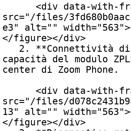
      <div data-with-frame="true"><figure><img 
src="/files/3fd680b0aac
e3" alt="" width="563">
</figure></div>

   2. **Connettività di Zoom Phone** testa la 
capacità del modulo ZPL
center di Zoom Phone.

      <div data-with-frame="true"><figure><img 
src="/files/d078c2431b9
13" alt="" width="563">
</figure></div>
