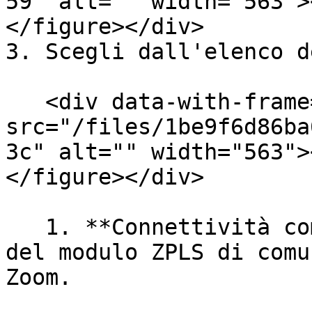
59" alt="" width="563">
</figure></div>

3. Scegli dall'elenco d
   <div data-with-frame="true"><figure><img 
src="/files/1be9f6d86ba
3c" alt="" width="563">
</figure></div>

   1. **Connettività comune** testa la capacità 
del modulo ZPLS di comu
Zoom.
