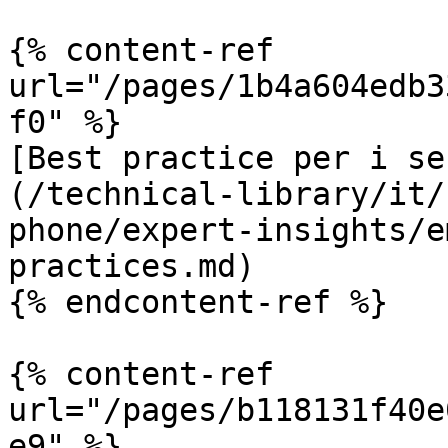
{% content-ref 
url="/pages/1b4a604edb3
f0" %}

[Best practice per i se
(/technical-library/it/
phone/expert-insights/e
practices.md)

{% endcontent-ref %}

{% content-ref 
url="/pages/b118131f40e
e9" %}
