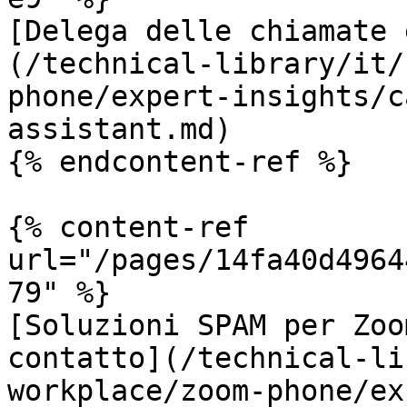
[Delega delle chiamate 
(/technical-library/it/
phone/expert-insights/c
assistant.md)

{% endcontent-ref %}

{% content-ref 
url="/pages/14fa40d4964
79" %}

[Soluzioni SPAM per Zoo
contatto](/technical-li
workplace/zoom-phone/ex