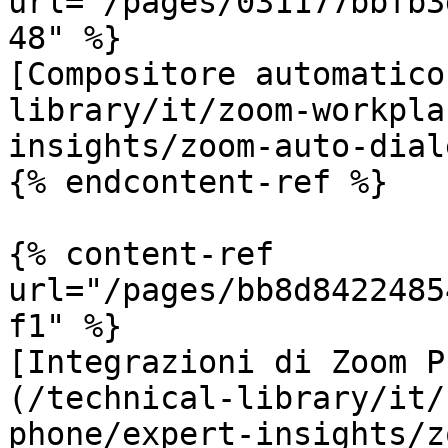
url="/pages/031177bbfb3
48" %}

[Compositore automatico
library/it/zoom-workpla
insights/zoom-auto-dial
{% endcontent-ref %}

{% content-ref 
url="/pages/bb8d8422485
f1" %}

[Integrazioni di Zoom P
(/technical-library/it/
phone/expert-insights/z