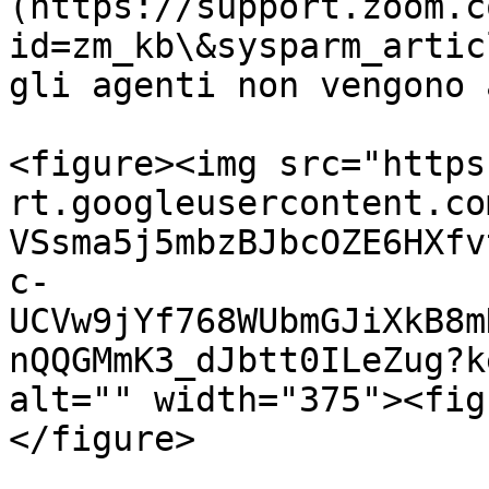
(https://support.zoom.c
id=zm_kb\&sysparm_artic
gli agenti non vengono 
<figure><img src="https
rt.googleusercontent.co
VSsma5j5mbzBJbcOZE6HXfv
c-
UCVw9jYf768WUbmGJiXkB8m
nQQGMmK3_dJbtt0ILeZug?k
alt="" width="375"><fig
</figure>
