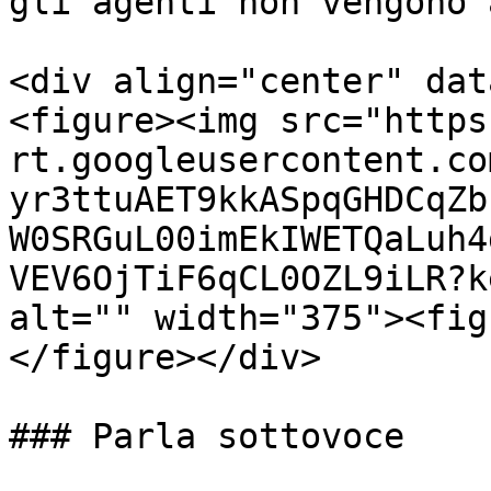
gli agenti non vengono 
<div align="center" dat
<figure><img src="https
rt.googleusercontent.co
yr3ttuAET9kkASpqGHDCqZb
W0SRGuL00imEkIWETQaLuh4
VEV6OjTiF6qCL0OZL9iLR?k
alt="" width="375"><fig
</figure></div>

### Parla sottovoce
