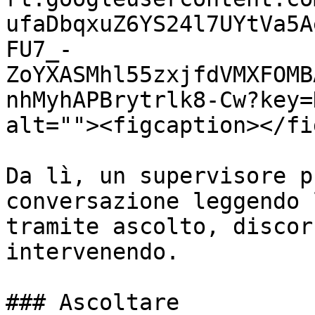
ufaDbqxuZ6YS24l7UYtVa5A
FU7_-
ZoYXASMhl55zxjfdVMXFOMB
nhMyhAPBrytrlk8-Cw?key=
alt=""><figcaption></fi
Da lì, un supervisore p
conversazione leggendo 
tramite ascolto, discor
intervenendo.

### Ascoltare
