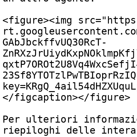
<figure><img src="https
rt.googleusercontent.co
GAbJbckffvUQ30RcT-
ZnRXzJrUiydKxpNOklmpKfj
qxtP7OROt2U8Vq4WxcSefjI
23Sf8YTOTzlPwTBIoprRzIQ
key=KRgQ_4ail54dHZXUquL
</figcaption></figure>

Per ulteriori informazi
riepiloghi delle intera