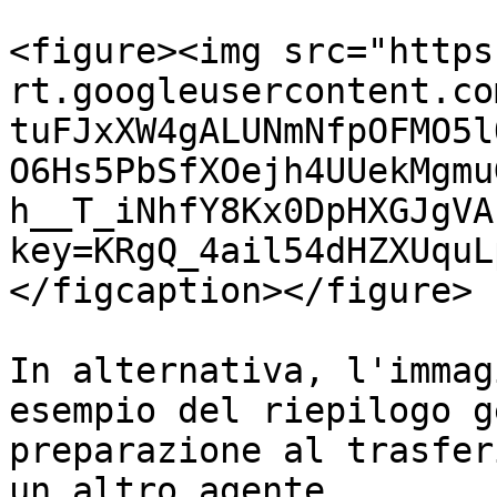
<figure><img src="https
rt.googleusercontent.co
tuFJxXW4gALUNmNfpOFMO5l
O6Hs5PbSfXOejh4UUekMgmu
h__T_iNhfY8Kx0DpHXGJgVA
key=KRgQ_4ail54dHZXUquL
</figcaption></figure>

In alternativa, l'immag
esempio del riepilogo g
preparazione al trasfer
un altro agente.
