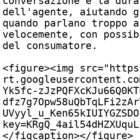
conversazione e la dura
dell'agente, aiutando g
quando parlano troppo a
velocemente, con possib
del consumatore.

<figure><img src="https
rt.googleusercontent.co
Yk5fc-zJzPQFXcKJu66Q0KT
dfz7g7Opw58uQbTqLFi2zAr
UVyyl_u_Ken65kIUIYGZSDO
key=KRgQ_4ail54dHZXUquL
</figcaption></figure>
