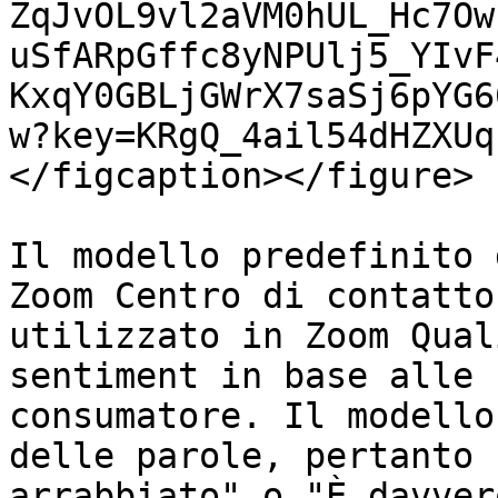
ZqJvOL9vl2aVM0hUL_Hc7Ow
uSfARpGffc8yNPUlj5_YIvF
KxqY0GBLjGWrX7saSj6pYG6
w?key=KRgQ_4ail54dHZXUq
</figcaption></figure>

Il modello predefinito 
Zoom Centro di contatto
utilizzato in Zoom Qual
sentiment in base alle 
consumatore. Il modello
delle parole, pertanto 
arrabbiato" o "È davver