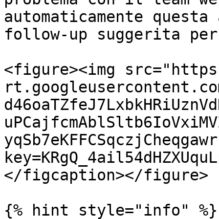
automaticamente questa 
follow-up suggerita per
<figure><img src="https
rt.googleusercontent.co
d46oaTZfeJ7LxbkHRiUznVd
uPCajfcmAblSltb6IoVxiMV
yqSb7eKFFCSqczjCheqgawr
key=KRgQ_4ail54dHZXUquL
</figcaption></figure>

{% hint style="info" %}
