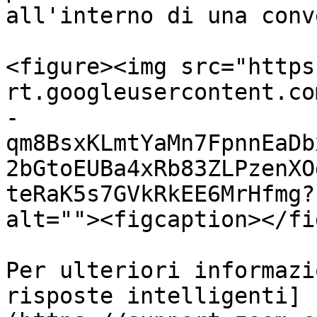
all'interno di una conv
<figure><img src="https
rt.googleusercontent.co
-
qm8BsxKLmtYaMn7FpnnEaDb
2bGtoEUBa4xRb83ZLPzenXO
teRaK5s7GVkRkEE6MrHfmg?
alt=""><figcaption></fi
Per ulteriori informazi
risposte intelligenti]