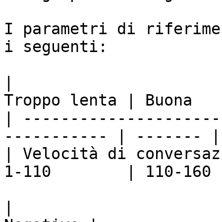
I parametri di riferime
i seguenti:

|                      
Troppo lenta | Buona   
| ---------------------
----------- | ------- |
| Velocità di conversaz
1-110        | 110-160 
|                      