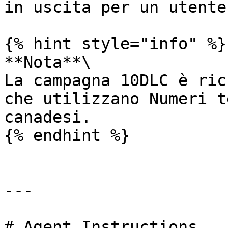
in uscita per un utente
{% hint style="info" %}

**Nota**\

La campagna 10DLC è ric
che utilizzano Numeri t
canadesi.

{% endhint %}

---

# Agent Instructions
