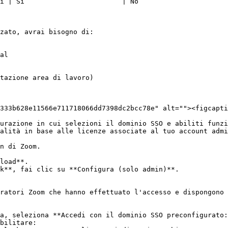
i | Sì                        | No                      
zato, avrai bisogno di:

al

tazione area di lavoro)

333b628e11566e711718066dd7398dc2bcc78e" alt=""><figcapti
urazione in cui selezioni il dominio SSO e abiliti funzi
alità in base alle licenze associate al tuo account admi
n di Zoom.

load**.

k**, fai clic su **Configura (solo admin)**.

ratori Zoom che hanno effettuato l'accesso e dispongono 
a, seleziona **Accedi con il dominio SSO preconfigurato:
bilitare:
