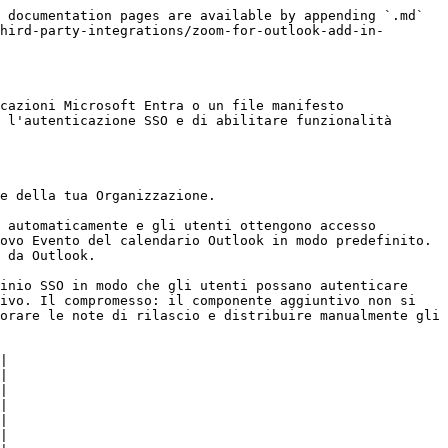
 documentation pages are available by appending `.md` 
hird-party-integrations/zoom-for-outlook-add-in-
cazioni Microsoft Entra o un file manifesto 
 l'autenticazione SSO e di abilitare funzionalità 
e della tua Organizzazione.

 automaticamente e gli utenti ottengono accesso 
ovo Evento del calendario Outlook in modo predefinito. 
 da Outlook.

inio SSO in modo che gli utenti possano autenticare 
ivo. Il compromesso: il componente aggiuntivo non si 
orare le note di rilascio e distribuire manualmente gli 
|

|

|

|

|

|
