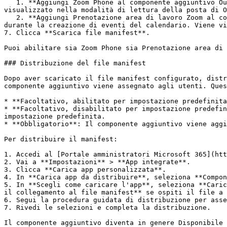
   1. **Aggiungi Zoom Phone al componente aggiuntivo Outlook**: Consente agli utenti di avviare chiamate Zoom Phone direttamente dal client Outlook. Viene 
visualizzato nella modalità di lettura della posta di O
   2. **Aggiungi Prenotazione area di lavoro Zoom al componente aggiuntivo Outlook**: Consente agli utenti di prenotare spazi per riunioni dotati di Zoom Rooms 
durante la creazione di eventi del calendario. Viene vi
7. Clicca **Scarica file manifest**.

Puoi abilitare sia Zoom Phone sia Prenotazione area di 
### Distribuzione del file manifest

Dopo aver scaricato il file manifest configurato, distr
componente aggiuntivo viene assegnato agli utenti. Ques
* **Facoltativo, abilitato per impostazione predefinita
* **Facoltativo, disabilitato per impostazione predefin
impostazione predefinita.

* **Obbligatorio**: Il componente aggiuntivo viene aggi
Per distribuire il manifest:

1. Accedi al [Portale amministratori Microsoft 365](htt
2. Vai a **Impostazioni** > **App integrate**.

3. Clicca **Carica app personalizzata**.

4. In **Carica app da distribuire**, seleziona **Compon
5. In **Scegli come caricare l'app**, seleziona **Caric
il collegamento al file manifest** se ospiti il file a 
6. Segui la procedura guidata di distribuzione per asse
7. Rivedi le selezioni e completa la distribuzione.

Il componente aggiuntivo diventa in genere Disponibile 