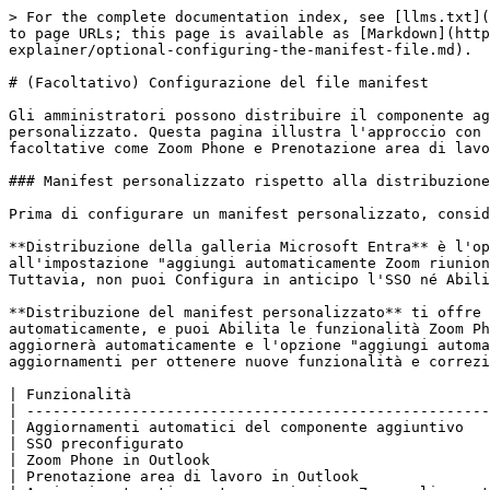
> For the complete documentation index, see [llms.txt](
to page URLs; this page is available as [Markdown](http
explainer/optional-configuring-the-manifest-file.md).

# (Facoltativo) Configurazione del file manifest

Gli amministratori possono distribuire il componente ag
personalizzato. Questa pagina illustra l'approccio con 
facoltative come Zoom Phone e Prenotazione area di lavo
### Manifest personalizzato rispetto alla distribuzione
Prima di configurare un manifest personalizzato, consid
**Distribuzione della galleria Microsoft Entra** è l'op
all'impostazione "aggiungi automaticamente Zoom riunion
Tuttavia, non puoi Configura in anticipo l'SSO né Abili
**Distribuzione del manifest personalizzato** ti offre 
automaticamente, e puoi Abilita le funzionalità Zoom Ph
aggiornerà automaticamente e l'opzione "aggiungi automa
aggiornamenti per ottenere nuove funzionalità e correzi
| Funzionalità                                         
| -----------------------------------------------------
| Aggiornamenti automatici del componente aggiuntivo   
| SSO preconfigurato                                   
| Zoom Phone in Outlook                                
| Prenotazione area di lavoro in Outlook               