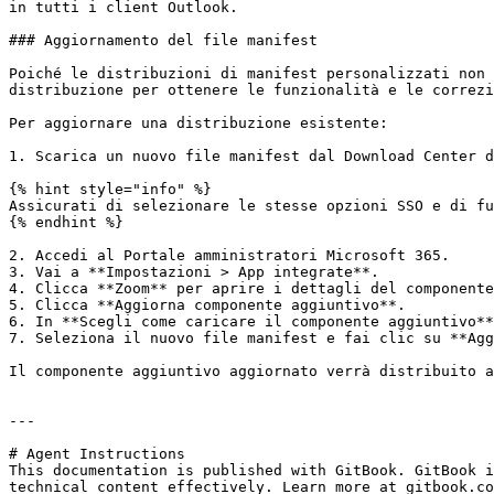
in tutti i client Outlook.

### Aggiornamento del file manifest

Poiché le distribuzioni di manifest personalizzati non 
distribuzione per ottenere le funzionalità e le correzi
Per aggiornare una distribuzione esistente:

1. Scarica un nuovo file manifest dal Download Center d
{% hint style="info" %}

Assicurati di selezionare le stesse opzioni SSO e di fu
{% endhint %}

2. Accedi al Portale amministratori Microsoft 365.

3. Vai a **Impostazioni > App integrate**.

4. Clicca **Zoom** per aprire i dettagli del componente
5. Clicca **Aggiorna componente aggiuntivo**.

6. In **Scegli come caricare il componente aggiuntivo**
7. Seleziona il nuovo file manifest e fai clic su **Agg
Il componente aggiuntivo aggiornato verrà distribuito a
---

# Agent Instructions

This documentation is published with GitBook. GitBook i
technical content effectively. Learn more at gitbook.co