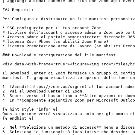
| Aggiungi automaticamente una riunione Zoom agli event
### Requisiti

Per Configura e distribuire un file manifest personaliz
* SSO configurato per il tuo account Zoom

* Titolare dell'account o accesso admin a Zoom web port
* Accesso admin al portale amministratori Microsoft 365

* licenza Zoom Phone (se abiliti Zoom Phone)

* licenza Prenotazione area di lavoro (se abiliti Preno
### Download e configurazione del file manifest

<div data-with-frame="true"><figure><img src="/files/bc
Il Download Center di Zoom fornisce un gruppo di config
manifest. Il gruppo visualizza le opzioni delle funzion
1. [Accedi](https://zoom.us/signin) al tuo account admi
2. Vai al Download Center di Zoom.

3. Scorri verso il basso fino a **Altre opzioni di down
4. In **Componente aggiuntivo Zoom per Microsoft Outloo
{% hint style="info" %}

Questa opzione verrà visualizzata solo per gli amminist
{% endhint %}

5. Nel **Seleziona un metodo di accesso** menu a disces
6. Seleziona le funzionalità facoltative che desideri a