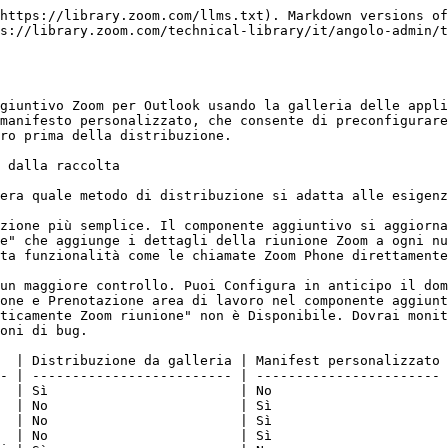
https://library.zoom.com/llms.txt). Markdown versions of
s://library.zoom.com/technical-library/it/angolo-admin/t
giuntivo Zoom per Outlook usando la galleria delle appli
manifesto personalizzato, che consente di preconfigurare
ro prima della distribuzione.

 dalla raccolta

era quale metodo di distribuzione si adatta alle esigenz
zione più semplice. Il componente aggiuntivo si aggiorna
e" che aggiunge i dettagli della riunione Zoom a ogni nu
ta funzionalità come le chiamate Zoom Phone direttamente
un maggiore controllo. Puoi Configura in anticipo il dom
one e Prenotazione area di lavoro nel componente aggiunt
ticamente Zoom riunione" non è Disponibile. Dovrai monit
oni di bug.

  | Distribuzione da galleria | Manifest personalizzato 
- | ------------------------- | ----------------------- 
  | Sì                        | No                      
  | No                        | Sì                      
  | No                        | Sì                      
  | No                        | Sì                      