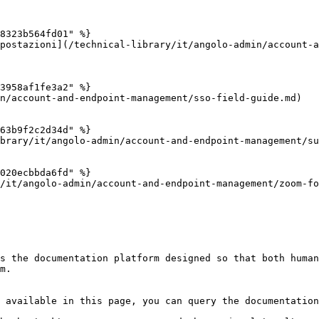
8323b564fd01" %}

postazioni](/technical-library/it/angolo-admin/account-a
3958af1fe3a2" %}

n/account-and-endpoint-management/sso-field-guide.md)

63b9f2c2d34d" %}

brary/it/angolo-admin/account-and-endpoint-management/su
020ecbbda6fd" %}

/it/angolo-admin/account-and-endpoint-management/zoom-fo
s the documentation platform designed so that both human
m.

 available in this page, you can query the documentation