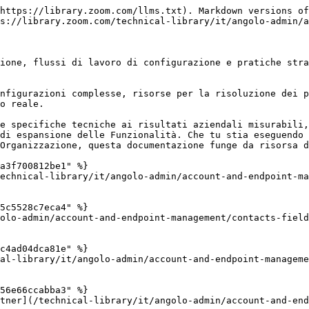
https://library.zoom.com/llms.txt). Markdown versions of
s://library.zoom.com/technical-library/it/angolo-admin/a
ione, flussi di lavoro di configurazione e pratiche stra
nfigurazioni complesse, risorse per la risoluzione dei p
o reale.

e specifiche tecniche ai risultati aziendali misurabili,
di espansione delle Funzionalità. Che tu stia eseguendo 
Organizzazione, questa documentazione funge da risorsa d
a3f700812be1" %}

echnical-library/it/angolo-admin/account-and-endpoint-ma
5c5528c7eca4" %}

olo-admin/account-and-endpoint-management/contacts-field
c4ad04dca81e" %}

al-library/it/angolo-admin/account-and-endpoint-manageme
56e66ccabba3" %}

tner](/technical-library/it/angolo-admin/account-and-end