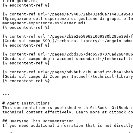
field-guide.md)

{% endcontent-ref %}

{% content-ref url="/pages/e7940672ab432ed6a714e81a95e3
[Spiegazione dell'esperienza di gestione di gruppi e Im
management-experience-explainer.md)

{% endcontent-ref %}

{% content-ref url="/pages/2b2e2e599621069330b285e39d7f
[Guida sul campo SSO](/technical-library/it/angolo-admi
{% endcontent-ref %}

{% content-ref url="/pages/2cbd3857d4c65707076ad2684986
[Guida sul campo degli account secondari](/technical-li
{% endcontent-ref %}

{% content-ref url="/pages/bd9b6f1c1b03058f3fc7ba436bab
[Guida sul campo di Zoom per Intune](/technical-library
{% endcontent-ref %}

---

# Agent Instructions

This documentation is published with GitBook. GitBook i
technical content effectively. Learn more at gitbook.co
## Querying This Documentation

If you need additional information that is not directly