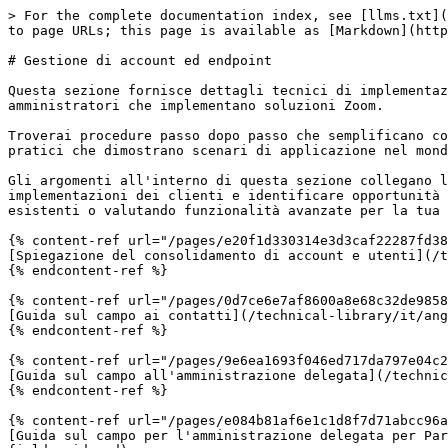
> For the complete documentation index, see [llms.txt](
to page URLs; this page is available as [Markdown](http
# Gestione di account ed endpoint

Questa sezione fornisce dettagli tecnici di implementaz
amministratori che implementano soluzioni Zoom.

Troverai procedure passo dopo passo che semplificano co
pratici che dimostrano scenari di applicazione nel mond
Gli argomenti all'interno di questa sezione collegano l
implementazioni dei clienti e identificare opportunità 
esistenti o valutando funzionalità avanzate per la tua 
{% content-ref url="/pages/e20f1d330314e3d3caf22287fd38
[Spiegazione del consolidamento di account e utenti](/t
{% endcontent-ref %}

{% content-ref url="/pages/0d7ce6e7af8600a8e68c32de9858
[Guida sul campo ai contatti](/technical-library/it/ang
{% endcontent-ref %}

{% content-ref url="/pages/9e6ea1693f046ed717da797e04c2
[Guida sul campo all'amministrazione delegata](/technic
{% endcontent-ref %}

{% content-ref url="/pages/e084b81af6e1c1d8f7d71abcc96a
[Guida sul campo per l'amministrazione delegata per Par