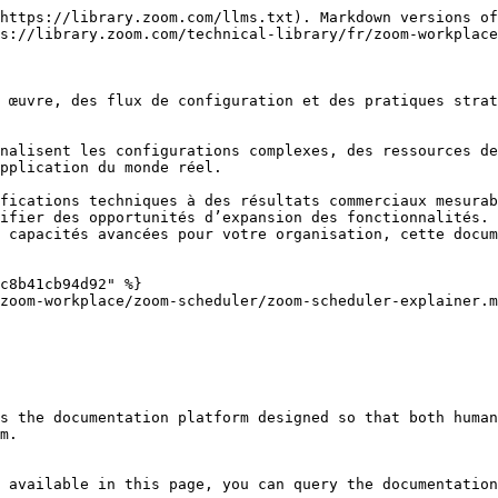
https://library.zoom.com/llms.txt). Markdown versions of
s://library.zoom.com/technical-library/fr/zoom-workplace
 œuvre, des flux de configuration et des pratiques strat
nalisent les configurations complexes, des ressources de
pplication du monde réel.

fications techniques à des résultats commerciaux mesurab
ifier des opportunités d’expansion des fonctionnalités. 
 capacités avancées pour votre organisation, cette docum
c8b41cb94d92" %}

zoom-workplace/zoom-scheduler/zoom-scheduler-explainer.m
s the documentation platform designed so that both human
m.

 available in this page, you can query the documentation