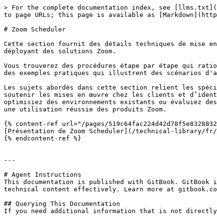
> For the complete documentation index, see [llms.txt](
to page URLs; this page is available as [Markdown](http
# Zoom Scheduler

Cette section fournit des détails techniques de mise en
déployant des solutions Zoom.

Vous trouverez des procédures étape par étape qui ratio
des exemples pratiques qui illustrent des scénarios d'a
Les sujets abordés dans cette section relient les spéci
soutenir les mises en œuvre chez les clients et d’ident
optimisiez des environnements existants ou évaluiez des
une utilisation réussie des produits Zoom.

{% content-ref url="/pages/519c64fac224d42d78f5e8328832
[Présentation de Zoom Scheduler](/technical-library/fr/
{% endcontent-ref %}

---

# Agent Instructions

This documentation is published with GitBook. GitBook i
technical content effectively. Learn more at gitbook.co
## Querying This Documentation

If you need additional information that is not directly