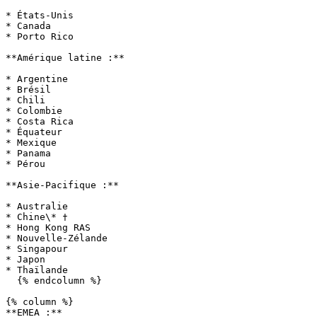
* États-Unis

* Canada

* Porto Rico

**Amérique latine :**

* Argentine

* Brésil

* Chili

* Colombie

* Costa Rica

* Équateur

* Mexique

* Panama

* Pérou

**Asie-Pacifique :**

* Australie

* Chine\* †

* Hong Kong RAS

* Nouvelle-Zélande

* Singapour

* Japon

* Thaïlande

  {% endcolumn %}

{% column %}

**EMEA :**
