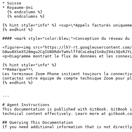
* Suisse

* Royaume-Uni

  {% endcolumn %}

  {% endcolumns %}

{% hint style="info" %} <sup>\*Appels facturés uniqueme
{% endhint %}

#### <mark style="color:bleu;">Conception du réseau du 
<figure><img src="https://lh7-rt.googleusercontent.com/
G8wu8XSeX528mgu2CgIU8DRdnTwHvlff4CoLebqISn8uI94z3QsRJYL
<p>Diagramme montrant le flux de données et les connexi
{% hint style="info" %}

**Remarque**\

Les terminaux Zoom Phone initient toujours la connectiv
contactez votre équipe de compte technique Zoom pour pl
{% endhint %}

---

# Agent Instructions

This documentation is published with GitBook. GitBook i
technical content effectively. Learn more at gitbook.co
## Querying This Documentation

If you need additional information that is not directly