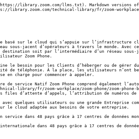
https://library.zoom.com/llms.txt). Markdown versions of
s://library.zoom.com/technical-library/fr/zoom-workplace
e basé sur le cloud qui s’appuie sur l’infrastructure cl
eau sous-jacent d’opérateurs à travers le monde. Avec ce
 destination soit par l’intermédiaire d’un réseau sous-j
ilisateur Zoom Phone.

ine le besoin pour les Clients d’héberger ou de gérer du
ité de téléphonie. À la place, les utilisateurs n’ont be
se en charge pour commencer à appeler.

re de service Natif Zoom Phone comprend également l’auto
hnical-library/fr/zoom-workplace/zoom-phone/zoom-phone-b
s files d’attente d’appels, l’attribution de numéros de 
 avec quelques utilisateurs ou une grande Entreprise com
ur le cloud adaptée aux besoins de votre entreprise.

n service dans 48 pays grâce à 17 centres de données mon
internationale dans 48 pays grâce à 17 centres de donnée