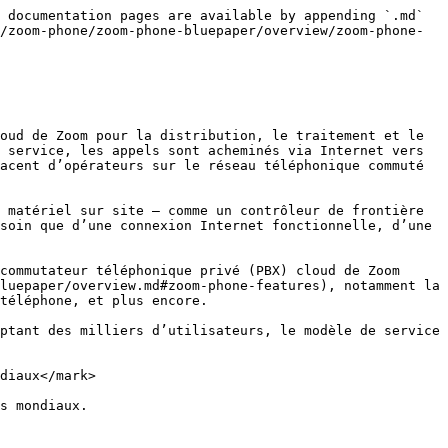
 documentation pages are available by appending `.md` 
/zoom-phone/zoom-phone-bluepaper/overview/zoom-phone-
oud de Zoom pour la distribution, le traitement et le 
 service, les appels sont acheminés via Internet vers 
acent d’opérateurs sur le réseau téléphonique commuté 
 matériel sur site — comme un contrôleur de frontière 
soin que d’une connexion Internet fonctionnelle, d’une 
commutateur téléphonique privé (PBX) cloud de Zoom 
luepaper/overview.md#zoom-phone-features), notamment la 
téléphone, et plus encore.

ptant des milliers d’utilisateurs, le modèle de service 
diaux</mark>

s mondiaux.
