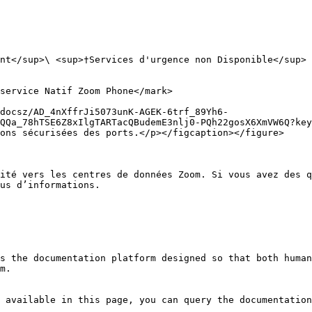
nt</sup>\ <sup>†Services d'urgence non Disponible</sup>

service Natif Zoom Phone</mark>

docsz/AD_4nXffrJi5073unK-AGEK-6trf_89Yh6-
QQa_78hTSE6Z8xIlgTARTacQBudemE3nlj0-PQh22gosX6XmVW6Q?key
ons sécurisées des ports.</p></figcaption></figure>

ité vers les centres de données Zoom. Si vous avez des q
us d’informations.

s the documentation platform designed so that both human
m.

 available in this page, you can query the documentation