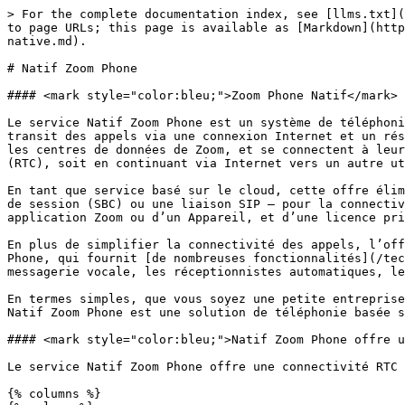
> For the complete documentation index, see [llms.txt](
to page URLs; this page is available as [Markdown](http
native.md).

# Natif Zoom Phone

#### <mark style="color:bleu;">Zoom Phone Natif</mark>

Le service Natif Zoom Phone est un système de téléphoni
transit des appels via une connexion Internet et un rés
les centres de données de Zoom, et se connectent à leur
(RTC), soit en continuant via Internet vers un autre ut
En tant que service basé sur le cloud, cette offre élim
de session (SBC) ou une liaison SIP — pour la connectiv
application Zoom ou d’un Appareil, et d’une licence pri
En plus de simplifier la connectivité des appels, l’off
Phone, qui fournit [de nombreuses fonctionnalités](/tec
messagerie vocale, les réceptionnistes automatiques, le
En termes simples, que vous soyez une petite entreprise
Natif Zoom Phone est une solution de téléphonie basée s
#### <mark style="color:bleu;">Natif Zoom Phone offre u
Le service Natif Zoom Phone offre une connectivité RTC 
{% columns %}
