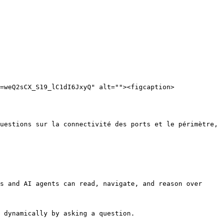
=weQ2sCX_S19_lC1dI6JxyQ" alt=""><figcaption>
uestions sur la connectivité des ports et le périmètre, 
s and AI agents can read, navigate, and reason over 
 dynamically by asking a question.
