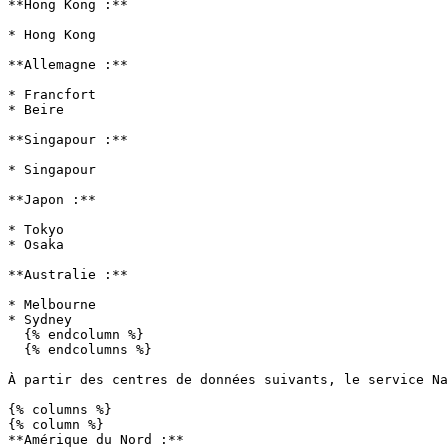
**Hong Kong :**

* Hong Kong

**Allemagne :**

* Francfort

* Beire

**Singapour :**

* Singapour

**Japon :**

* Tokyo

* Osaka

**Australie :**

* Melbourne

* Sydney

  {% endcolumn %}

  {% endcolumns %}

À partir des centres de données suivants, le service Na
{% columns %}

{% column %}

**Amérique du Nord :**
