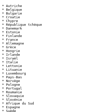
* Autriche

* Belgique

* Bulgarie

* Croatie

* Chypre

* République tchèque

* Danemark

* Estonie

* Finlande

* France

* Allemagne

* Grèce

* Hongrie

* Irlande

* Israël

* Italie

* Lettonie

* Lituanie

* Luxembourg

* Pays-Bas

* Norvège

* Pologne

* Portugal

* Roumanie

* Slovaquie

* Slovénie

* Afrique du Sud

* Espagne

* Suède
