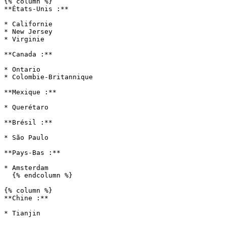
{% column %}

**États-Unis :**

* Californie

* New Jersey

* Virginie

**Canada :**

* Ontario

* Colombie-Britannique

**Mexique :**

* Querétaro

**Brésil :**

* São Paulo

**Pays-Bas :**

* Amsterdam

  {% endcolumn %}

{% column %}

**Chine :**

* Tianjin
