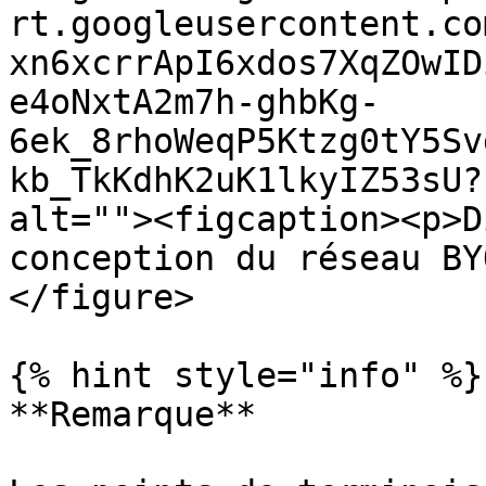
rt.googleusercontent.co
xn6xcrrApI6xdos7XqZOwID
e4oNxtA2m7h-ghbKg-
6ek_8rhoWeqP5Ktzg0tY5Sv
kb_TkKdhK2uK1lkyIZ53sU?
alt=""><figcaption><p>D
conception du réseau BY
</figure>

{% hint style="info" %}

**Remarque**
