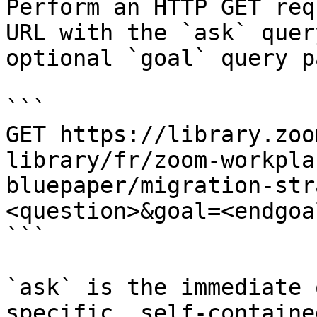
Perform an HTTP GET req
URL with the `ask` quer
optional `goal` query p
```

GET https://library.zoo
library/fr/zoom-workpla
bluepaper/migration-str
<question>&goal=<endgoal
```

`ask` is the immediate 
specific, self-containe