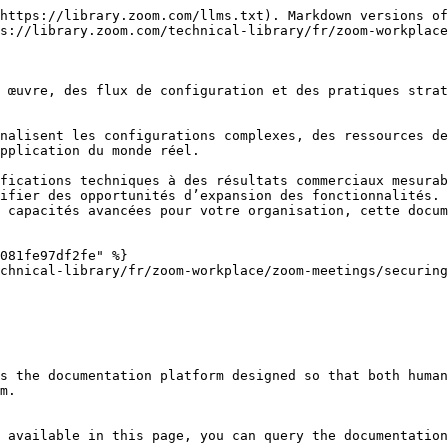
https://library.zoom.com/llms.txt). Markdown versions of
s://library.zoom.com/technical-library/fr/zoom-workplace
 œuvre, des flux de configuration et des pratiques strat
nalisent les configurations complexes, des ressources de
pplication du monde réel.

fications techniques à des résultats commerciaux mesurab
ifier des opportunités d’expansion des fonctionnalités. 
 capacités avancées pour votre organisation, cette docum
081fe97df2fe" %}

chnical-library/fr/zoom-workplace/zoom-meetings/securing
s the documentation platform designed so that both human
m.

 available in this page, you can query the documentation