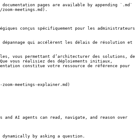
 documentation pages are available by appending `.md` 
/zoom-meetings.md).

égiques conçus spécifiquement pour les administrateurs 
 dépannage qui accélèrent les délais de résolution et 
les, vous permettant d’architecturer des solutions, de 
Que vous réalisiez des déploiements initiaux, 
entation constitue votre ressource de référence pour 
-zoom-meetings-explainer.md)

s and AI agents can read, navigate, and reason over 
 dynamically by asking a question.
