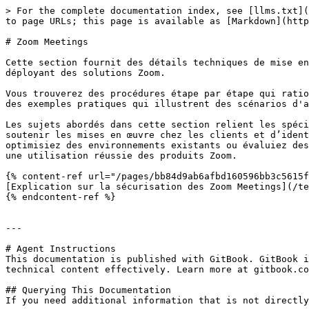
> For the complete documentation index, see [llms.txt](
to page URLs; this page is available as [Markdown](http
# Zoom Meetings

Cette section fournit des détails techniques de mise en
déployant des solutions Zoom.

Vous trouverez des procédures étape par étape qui ratio
des exemples pratiques qui illustrent des scénarios d'a
Les sujets abordés dans cette section relient les spéci
soutenir les mises en œuvre chez les clients et d’ident
optimisiez des environnements existants ou évaluiez des
une utilisation réussie des produits Zoom.

{% content-ref url="/pages/bb84d9ab6afbd160596bb3c5615f
[Explication sur la sécurisation des Zoom Meetings](/te
{% endcontent-ref %}

---

# Agent Instructions

This documentation is published with GitBook. GitBook i
technical content effectively. Learn more at gitbook.co
## Querying This Documentation

If you need additional information that is not directly