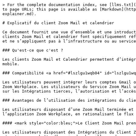
> For the complete documentation index, see [llms.txt](https://library.zoom.com/llms.txt). Markdown versions of documentation pages are available by appending `.md` to page URLs; this page is available as [Markdown](https://library.zoom.com/technical-library/fr/zoom-workplace/zoom-mail-and-calendar/zoom-mail-and-calendar-client-explainer.md).

# Explicatif du client Zoom Mail et calendrier

Ce document fournit une vue d’ensemble et une introduction à Zoom Mail et Zoom Calendar *Clients*, à ne pas confondre avec le Zoom Mail et calendrier *Services*. Les clients Zoom Mail et calendrier font spécifiquement référence aux interfaces utilisateur dans l’application pour gérer l’e-mail et les calendriers d’un utilisateur, et ne s’appliquent pas à l’infrastructure ou au service de planification et d’e-mail de Zoom.

### Qu'est-ce que c'est ?

Les clients Zoom Mail et Calendrier permettent d’intégrer des comptes e-mail et de calendrier pris en charge aux applications Zoom Workplace pour ordinateur et mobile.

### Compatibilité <a href="#lszlgu1wqb04" id="lszlgu1wqb04"></a>

Les utilisateurs peuvent intégrer leurs comptes Gmail ou Microsoft 365 pour le travail et l’école avec un accès natif au calendrier et à l’e-mail via l’application Zoom Workplace. Les utilisateurs du Service Zoom Mail utilisent automatiquement l’application Zoom Workplace comme client de e-mail et de calendrier. Des informations sur les Intégrations tierces, l’autorisation et l’accès sont décrites ci-dessous.

### Avantages de l’utilisation des intégrations du client E-mail et du client calendrier <a href="#su7cr3pxsyag" id="su7cr3pxsyag"></a>

Les utilisateurs disposant d’une Zoom Mail terminée et d’une intégration aux calendriers peuvent accéder à la fois à leur compte e-mail et à leurs calendrier dans l’application Zoom Workplace, en rationalisant le flux de travail et en réduisant les dépendances à des applications e-mail distinctes ou à des navigateurs.

#### <mark style="color:bleu;">Le Client Zoom Mail prend en charge les fonctions e-mail essentielles</mark> <a href="#id-41329ubbsvjr" id="id-41329ubbsvjr"></a>

Les utilisateurs disposant des Intégrations du Client Zoom Mail peuvent accéder à des fonctionnalités e-mail essentielles, notamment, sans s’y limiter, une boîte de réception, une boîte d’envoi, des brouillons, des messages envoyés, l’archivage, la recherche, des règles (filtres), le marquage par étoile, des libellés personnalisés, des messages d’absence et des signatures.

#### <mark style="color:bleu;">Les utilisateurs disposant du Client Zoom Calendar peuvent planifier, mettre à jour et supprimer des événements de calendrier dans le client</mark> <a href="#f5dbej4nz0l" id="f5dbej4nz0l"></a>

Les utilisateurs ont un accès complet à leurs calendriers, y compris les calendriers partagés et de ressources, dans l'application Zoom Workplace. Cela inclut la possibilité de planifier, mettre à jour ou supprimer des événements du calendrier pour tous les calendriers auxquels ils ont accès et pour lesquels ils ont les privilèges nécessaires.

#### <mark style="color:bleu;">Le Client Zoom Calendar prend également en charge la programmation du Privilège sur les calendriers des autres utilisateurs</mark> <a href="#pyd20slysu6d" id="pyd20slysu6d"></a>

Délégués autorisés disposant du Privilège de programmation pour le calendrier 