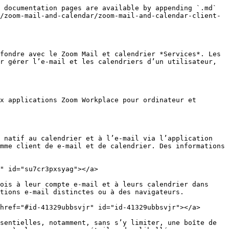
drier au moment du lancement du produit**\
  \
  Les clients Zoom pour ordinateur de bureau et mobile n’incluront pas de contrôles MSI ni de stratégies de groupe (GPO) permettant de limiter l’accès des clients aux clients Zoom Mail et Zoom Calendar. Les administrateurs de compte ou les utilisateurs autorisés peuvent restreindre l’accès à ces fonctionnalités exclusivement depuis le Web.
* **Les Clients Zoom Mail et calendrier ne sont pas disponibles pour les Zoom pour les gouvernements clients**\
  \
  Les clients de Zoom Mail et du calendrier ne sont pas disponibles pour les clients de Zoom pour les gouvernements (FedRAMP).

#### <mark style="color:bleu;">Le Client Zoom Mail prend en charge un seul compte e-mail authentifié à la fois</mark> <a href="#c3rq4l5nt48q" id="c3rq4l5nt48q"></a>

Les utilisateurs peuvent intégrer au maximum un seul compte e-mail à la fois dans le client ; cependant, les utilisateurs peuvent accéder à autant de calendriers que leur compte e-mail y est autorisé. Les utilisateurs disposant d’un accès délégué peuvent toujours recevoir des notifications par e-mail pour les nouveaux événements du calendrier s’ils sont abonnés.

#### <mark style="color:bleu;">Les clients Zoom Mail et Zoom Calendar envoient et reçoivent des données via des API REST avec authentification OAuth 2.0</mark> <a href="#a3vswfmpaujo" id="a3vswfmpaujo"></a>

Semblable à l’intégration existante du calendrier et des contacts de Zoom, l’intégration de la gestion du calendrier et du courrier utilise des périmètres (scopes) d’application supplémentaires pour les autorisations de lecture et d’écriture de l’e-mail et du calendrier. Les applications Zoom Workplace récupèrent les données de gestion du calendrier et de messagerie depuis Gmail, Microsoft 365 et Zoom Mail via des requêtes REST API en utilisant l’authentification OAuth 2.0.

#### <mark style="color:bleu;">Aucune donnée de messagerie ou d’agenda provenant d’un tiers n’est stockée dans les serveurs de Zoom Mail</mark> <a href="#k2pz155s3ud4" id="k2pz155s3ud4"></a>

Aucune donnée de e-mail ou de calendrier provenant d’intégrations tierces avec les clients Zoom Mail et Calendrier n’est stockée dans les serveurs Zoom Mail. Toutes les données sont traitées directement du fournisseur de services vers le client de l’utilisateur.

#### <mark style="color:bleu;">Les événements du calendrier sont stockés en mémoire temporaire jusqu'à ce que le client soit quitté</mark> <a href="#qzraj14zb1nc" id="qzraj14zb1nc"></a>

Les événements du calendrier utilisateur sont stockés dans la mémoire temporaire (RAM) de la machine locale. Ces données persistent sur la machine jusqu’à leur suppression lors de la fermeture du client.

#### <mark style="color:bleu;">Les données d'e-mail sont stockées dans une base de données chiffrée sur la machine locale jusqu'à ce que l'utilisateur se déconnecte</mark> <a href="#svegc6puyqco" id="svegc6puyqco"></a>

Les données provenant des Intégrations du client e-mail sont stockées dans une base de données chiffrée sur la machine locale de l’utilisateur. Ces données n’expirent pas et ne sont pas supprimées de la machine, sauf si l’utilisateur est déconnecté de son compte e-mail dans l’application Zoom Workplace.

#### 