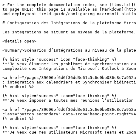
> For the complete documentation index, see [llms.txt](https://library.zoom.com/llms.txt). Markdown versions of documentation pages are available by appending `.md` to page URLs; this page is available as [Markdown](https://library.zoom.com/technical-library/fr/coin-admin/third-party-integrations/zoom-and-microsoft-integration-and-deployment-field-guide/configuring-microsoft-platform-integrations-for-zoom-workplace.md).

# Configuration des Intégrations de la plateforme Microsoft pour Zoom Workplace

Ces intégrations se situent au niveau de la plateforme. Configurez-les avant Outlook, Teams, les salles de conférence ou les intégrations au niveau du contenu.

<details open>

<summary>Scénarios d’Intégrations au niveau de la plateforme</summary>

{% hint style="success" icon="face-thinking" %}
**"Je veux éliminer les problèmes de synchronisation du calendrier et les erreurs de participation à la réunion que rencontrent mes utilisateurs en raison de la complexité des Intégrations de Microsoft Outlook à Zoom."**

<a href="/pages/39606bf6d6f36dd3e61c5c6e0be086c8c7a952a4#calendar-integration-and-bi-directional-sync" class="button secondary" data-icon="hand-point-right">Allez ici : intégration aux calendriers et Synchroniser bidirectionnelle</a>
{% endhint %}

{% hint style="success" icon="face-thinking" %}
**"Je veux imposer à toutes mes réunions l’utilisation de la plateforme Zoom partout, sans permettre à mes utilisateurs de créer des réunions Microsoft Teams."**

<a href="/pages/39606bf6d6f36dd3e61c5c6e0be086c8c7a952a4#setting-up-calendaring-integration-enabling-bi-directional-sync-and-setting-the-default-meeting-type" class="button secondary" data-icon="hand-point-right">Allez ici : imposer que toutes les réunions soient des Zoom Meetings</a>
{% endhint %}

{% hint style="success" icon="face-thinking" %}
**"Je veux que mes utilisateurs Microsoft Teams et Zoom partagent une présence exacte (Disponible, Occupé, réunion, etc.) entre les applications."**

<a href="/pages/39606bf6d6f36dd3e61c5c6e0be086c8c7a952a4#bi-directional-presence-sync" class="button secondary" data-icon="hand-point-right">Allez ici : Synchroniser bidirectionnelle de la présence</a>
{% endhint %}

</details>

### Intégration aux calendriers et synchronisation bidirectionnelle

L’intégration aux calendriers est la configuration la plus déterminante de ce guide. Lorsqu’elle fonctionne bien, les utilisateurs bénéficient d’une expérience de calendrier unifiée dans Zoom et Outlook. Lorsqu’elle échoue, elle est souvent l’une des principales sources de tickets d’assistance.

Cette section explique le fonctionnement de l’intégration aux calendriers de Zoom et comment la configurer.

#### <mark style="color:bleu;">Ce que c’est et pourquoi c’est important</mark>

* Les utilisateurs voient un calendrier complet (y compris les réunions non-Zoom) dans leurs Zoom Apps
* Les utilisateurs peuvent planifier et modifier des réunions depuis leurs Zoom Apps
* Les écrans Zoom Rooms et les affichages de programmation Afficher les événements à venir du calendrier
* Les terminaux H.323 et SIP conformes aux normes peuvent participer aux réunions Zoom automatiquement ou d'une simple pression via le Connecteur API amélioré

{% hint style="info" %}
La Synchroniser bidirectionnelle est **recommandée et activée par défaut** lorsque l’intégration aux calendr