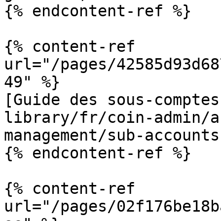
{% endcontent-ref %}

{% content-ref 
url="/pages/42585d93d68
49" %}

[Guide des sous-comptes
library/fr/coin-admin/a
management/sub-accounts
{% endcontent-ref %}

{% content-ref 
url="/pages/02f176be18b