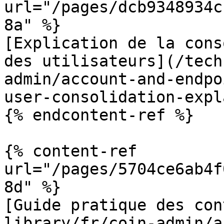
url="/pages/dcb9348934c
8a" %}

[Explication de la cons
des utilisateurs](/tech
admin/account-and-endpo
user-consolidation-expl
{% endcontent-ref %}

{% content-ref 
url="/pages/5704ce6ab4f
8d" %}

[Guide pratique des con
library/fr/coin-admin/a