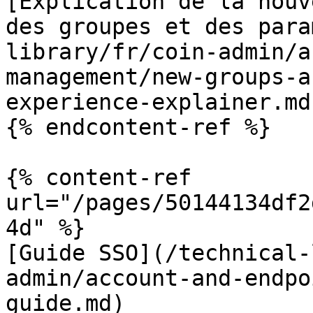
[Explication de la nouv
des groupes et des para
library/fr/coin-admin/a
management/new-groups-a
experience-explainer.md)
{% endcontent-ref %}

{% content-ref 
url="/pages/50144134df2
4d" %}

[Guide SSO](/technical-
admin/account-and-endpo
guide.md)
