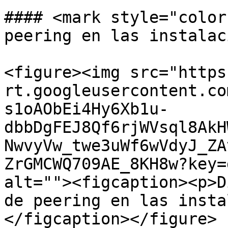
#### <mark style="color
peering en las instalac
<figure><img src="https
rt.googleusercontent.co
s1oAObEi4Hy6Xb1u-
dbbDgFEJ8Qf6rjWVsql8AkH
NwvyVw_twe3uWf6wVdyJ_ZA
ZrGMCWQ709AE_8KH8w?key=
alt=""><figcaption><p>D
de peering en las insta
</figcaption></figure>
