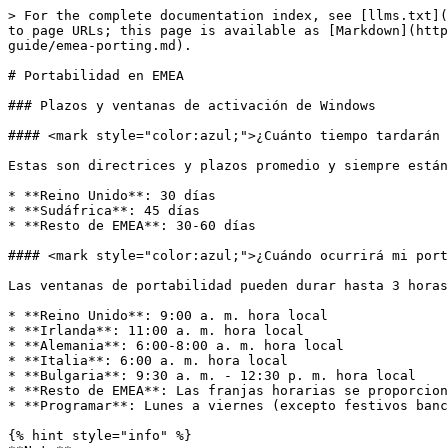
> For the complete documentation index, see [llms.txt](https://library.zoom.com/llms.txt). Markdown versions of documentation pages are available by appending `.md` to page URLs; this page is available as [Markdown](https://library.zoom.com/technical-library/es/zoom-workplace/zoom-phone/number-porting-and-management-field-guide/emea-porting.md).

# Portabilidad en EMEA

### Plazos y ventanas de activación de Windows

#### <mark style="color:azul;">¿Cuánto tiempo tardarán las portabilidades?</mark>

Estas son directrices y plazos promedio y siempre están sujetas a cambio según la carga de trabajo del operador cedente.

* **Reino Unido**: 30 días
* **Sudáfrica**: 45 días
* **Resto de EMEA**: 30-60 días

#### <mark style="color:azul;">¿Cuándo ocurrirá mi portabilidad?</mark>

Las ventanas de portabilidad pueden durar hasta 3 horas. Los horarios siguientes son aproximados.

* **Reino Unido**: 9:00 a. m. hora local
* **Irlanda**: 11:00 a. m. hora local
* **Alemania**: 6:00-8:00 a. m. hora local
* **Italia**: 6:00 a. m. hora local
* **Bulgaria**: 9:30 a. m. - 12:30 p. m. hora local
* **Resto de EMEA**: Las franjas horarias se proporcionan tras la confirmación del puerto
* **Programar**: Lunes a viernes (excepto festivos bancarios)

{% hint style="info" %}
**Nota**

Debe esperarse un tiempo de inactividad durante las portabilidades de número de EMEA.
{% endhint %}

#### <mark style="color:azul;">Directrices</mark>

* Se requiere una copia de la factura telefónica con fecha de los últimos 3 meses.
* La información que proporciona **debe coincidir** exactamente con lo que está registrado con su proveedor actual.
* La LOA debe estar firmada a mano/en húmedo y fechada dentro de los últimos 3 meses. Las LOA firmadas electrónicamente no se aceptan en la mayoría de los países de EMEA.
* No marque en rojo ni modifique la plantilla de LOA; el formato y la redacción no deben cambiarse.
* El nombre de su proveedor telefónico es obligatorio en la LOA.
* La LOA debe estar en formato de fecha de la UE (dd-mm-aaaa).
* En algunos países europeos, la dirección indicada en la LOA debe coincidir con el país de los números telefónicos que se portan. Consulte las directrices de portabilidad para obtener más información.
* Todos los números de portabilidad deben indicarse en el cuerpo de la LOA y no como archivos adjuntos.
* Los bloques de números DDI pueden requerir portabilidad completa, ya que algunos países no permiten dividir bloques/rangos de números. Consulte nuestra [página de Preguntas frecuentes](https://support.zoom.com/hc/en/article?id=zm_kb\&sysparm_article=KB0061279) para obtener más información.
* Las comprobaciones de portabilidad de número solo pueden realizarse una vez que se haya enviado el pedido. Puede haber ocasiones en que los proveedores indiquen que los números no son portables.
* Puede experimentar cierta pérdida de servicio en las llamadas entrantes durante la ventana de activación del puerto mientras los números que se portan están en proceso.
* La portabilidad suele tardar un promedio de 30 días desde el día de la solicitud.

{% hint style="info" %}
**Nota**

Genere un pedido por cada LOA / por cada país de portabilidad.
{% endhint %}

### Portabilidad de Número Local

#### <mark style="color:azul;">Consideraciones importantes</mark>

* **No cancele** su servicio con el proveedor cedente, ya 