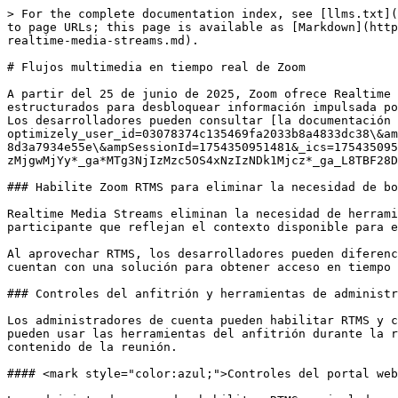
> For the complete documentation index, see [llms.txt](https://library.zoom.com/llms.txt). Markdown versions of documentation pages are available by appending `.md` to page URLs; this page is available as [Markdown](https://library.zoom.com/technical-library/es/zoom-workplace/zoom-meetings/securing-zoom-meetings-explainer/zoom-realtime-media-streams.md).

# Flujos multimedia en tiempo real de Zoom

A partir del 25 de junio de 2025, Zoom ofrece Realtime Media Streams, que proporcionan a los desarrolladores acceso directo a datos de reunión enriquecidos y estructurados para desbloquear información impulsada por IA, automatizar flujos de trabajo críticos y crear integraciones de gran impacto en la plataforma de Zoom. Los desarrolladores pueden consultar [la documentación de Realtime Media Streams](https://developers.zoom.us/docs/rtms/?optimizely_user_id=03078374c135469fa2033b8a4833dc38\&ampDeviceId=b4f137e8-7d3f-4959-8869-8d3a7934e55e\&ampSessionId=1754350951481&_ics=1754350950680\&irclickid=~eb8ZWZ4~396XY52RUV28ZPQNSKEFwszqurujkab5YWLGFvpic96X&_gl=1*1r8vnfc*_gcl_au*MTUzNTIzNzY3MC4xNzUzMjgwMjYy*_ga*MTg3NjIzMzc5OS4xNzIzNDk1Mjcz*_ga_L8TBF28DDX*czE3NTQzNTA5NTAkbzE4MSRnMCR0MTc1NDM1MDk1MCRqNjAkbDAkaDA.) para comenzar.

### Habilite Zoom RTMS para eliminar la necesidad de bots de terceros

Realtime Media Streams eliminan la necesidad de herramientas automatizadas de terceros en las reuniones. Las aplicaciones recibirán flujos de datos estructurados por participante que reflejan el contexto disponible para el usuario que las autorizó.

Al aprovechar RTMS, los desarrolladores pueden diferenciar sus aplicaciones, mejorar el rendimiento y ampliar las oportunidades de ingresos. Además, las empresas cuentan con una solución para obtener acceso en tiempo real a sus conversaciones más críticas para obtener información, cumplimiento y flujos de trabajo mejorados.

### Controles del anfitrión y herramientas de administrador

Los administradores de cuenta pueden habilitar RTMS y configurar los conmutadores de inicio automático de RTMS en el portal web de Zoom. Además, los anfitriones pueden usar las herramientas del anfitrión durante la reunión para controlar si los participantes deben solicitar la aprobación del anfitrión para acceder al contenido de la reunión.

#### <mark style="color:azul;">Controles del portal web de administrador</mark>

Los administradores pueden habilitar RTMS a nivel de cuenta, grupo o usuario dentro de la Configuración de Zoom Apps en el portal web de Zoom.

<div data-with-frame="true"><figure><img src="/files/bebd1d54d503e29914f32e7bd479fe266dc8801e" alt=""><figcaption></figcaption></figure></div>

Además de compartir contenido de la reunión en tiempo real con las aplicaciones, los administradores pueden elegir iniciar automáticamente las aplicaciones:

1. En la configuración Aplicaciones de inicio automático que acceden al contenido compartido de la reunión en tiempo real, haga clic en Seleccione una aplicación para iniciarla automáticamente.
2. Seleccione la aplicación o aplicaciones habilitadas para RTMS y establezca Auto-start en Activado.

<div align="center" data-with-frame="true"><figure><img src="/files/abc4384ceb87583a369a9ec45c9deefe0e5abce8" alt="" width="563"><figcaption></figcaption></figure></div>

#### <mark style="color:azul;">Herramientas del anfitrión durante la reun