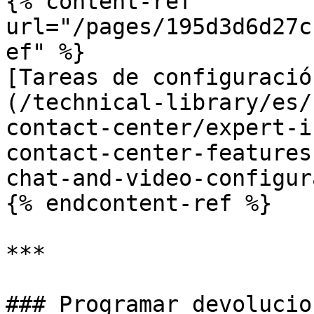
{% content-ref 
url="/pages/195d3d6d27c
ef" %}

[Tareas de configuració
(/technical-library/es/
contact-center/expert-i
contact-center-features
chat-and-video-configur
{% endcontent-ref %}

***

### Programar devolucio