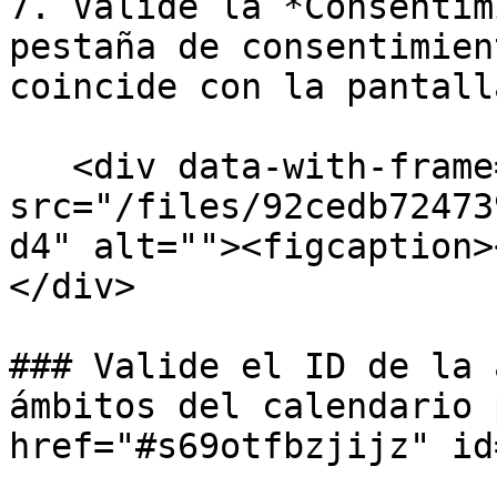
7. Valide la *Consentim
pestaña de consentimien
coincide con la pantall
   <div data-with-frame="true"><figure><img 
src="/files/92cedb72473
d4" alt=""><figcaption>
</div>

### Valide el ID de la 
ámbitos del calendario 
href="#s69otfbzjijz" id