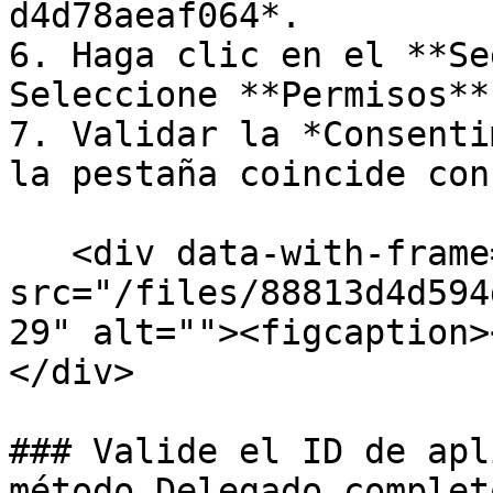
d4d78aeaf064*.

6. Haga clic en el **Se
Seleccione **Permisos**.
7. Validar la *Consenti
la pestaña coincide con
   <div data-with-frame="true"><figure><img 
src="/files/88813d4d594
29" alt=""><figcaption>
</div>

### Valide el ID de apl
método Delegado complet