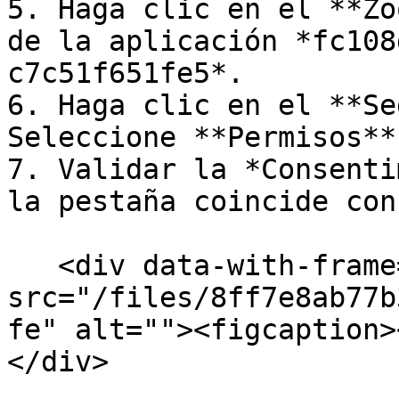
5. Haga clic en el **Zo
de la aplicación *fc108
c7c51f651fe5*.

6. Haga clic en el **Se
Seleccione **Permisos**.
7. Validar la *Consenti
la pestaña coincide con
   <div data-with-frame="true"><figure><img 
src="/files/8ff7e8ab77b
fe" alt=""><figcaption>
</div>
