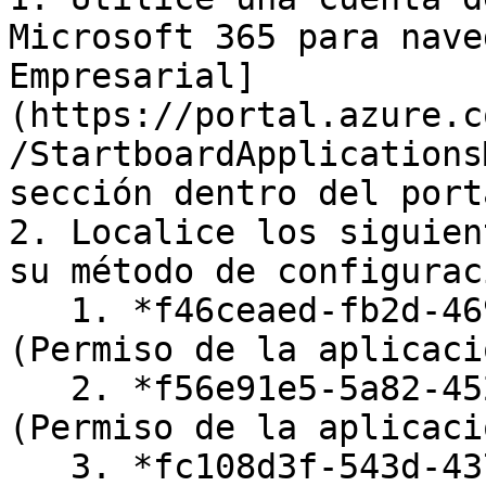
Microsoft 365 para nave
Empresarial]
(https://portal.azure.c
/StartboardApplications
sección dentro del port
2. Localice los siguien
su método de configurac
   1. *f46ceaed-fb2d-4694-803b-6341837f0ed2* 
(Permiso de la aplicaci
   2. *f56e91e5-5a82-452f-b435-d4d78aeaf064* 
(Permiso de la aplicaci
   3. *fc108d3f-543d-4374-bbff-c7c51f651fe5* 