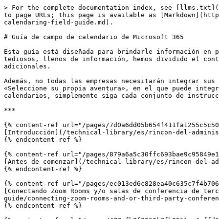
> For the complete documentation index, see [llms.txt](
to page URLs; this page is available as [Markdown](http
calendaring-field-guide.md).

# Guía de campo de calendario de Microsoft 365

Esta guía está diseñada para brindarle información en p
tediosos, llenos de información, hemos dividido el cont
adicionales.

Además, no todas las empresas necesitarán integrar sus 
«Seleccione su propia aventura», en el que puede integr
calendarios, simplemente siga cada conjunto de instrucc
***

{% content-ref url="/pages/7d0a6dd05b654f411fa1255c5c50
[Introducción](/technical-library/es/rincon-del-adminis
{% endcontent-ref %}

{% content-ref url="/pages/879a6a5c30ffc693bae9c95849e1
[Antes de comenzar](/technical-library/es/rincon-del-ad
{% endcontent-ref %}

{% content-ref url="/pages/ec013ed6c828ea40c635c7f4b706
[Conectando Zoom Rooms y/o salas de conferencia de terc
guide/connecting-zoom-rooms-and-or-third-party-conferen
{% endcontent-ref %}
