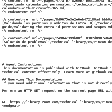
{% content-ref url="/pages/477afb7f8260b7fb0511ec4affd1
[Conectando calendarios personales](/technical-library/
calendars-with-microsoft-365.md)

{% endcontent-ref %}

{% content-ref url="/pages/8d9675e3e2e6eb472180adfbbb0a
[Validando los permisos y ámbitos de Entra ID](/techni
guide/validating-the-entra-id-permissions-and-scopes.md
{% endcontent-ref %}

{% content-ref url="/pages/24984c399b00f110302d8907e0a0
[Solución de problemas](/technical-library/es/rincon-de
{% endcontent-ref %}

---

# Agent Instructions

This documentation is published with GitBook. GitBook i
technical content effectively. Learn more at gitbook.co
## Querying This Documentation

If you need additional information that is not directly
Perform an HTTP GET request on the current page URL wit
```

GET https://library.zoom.com/technical-library/es/rinco
<endgoal>

```
