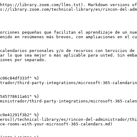
https://library.zoom.com/llms.txt). Markdown versions of
s://library.zoom.com/technical-library/es/rincon-del-adm
orciones pequeñas que facilitan el aprendizaje de un nue
enido en resúmenes más breves, con ampliaciones en el cu
calendarios personales y/o de recursos con Servicios de 
ar lo que sea mejor o más aplicable para usted. Sin emba
iones por separado.

c06c84df333f" %}

trador/third-party-integrations/microsoft-365-calendarin
545778611a61" %}

ministrador/third-party-integrations/microsoft-365-calen
c9e41291f3b2" %}

eros](/technical-library/es/rincon-del-administrador/thi
ce-rooms-with-your-microsoft-365-calendars.md)
