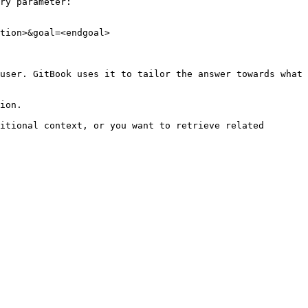
ry parameter:

tion>&goal=<endgoal>

user. GitBook uses it to tailor the answer towards what 
ion.

itional context, or you want to retrieve related 