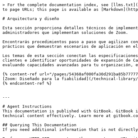
> For the complete documentation index, see [llms.txt](
to page URLs; this page is available as [Markdown](http
# Arquitectura y diseño

Esta sección proporciona detalles técnicos de implement
administradores que implementan soluciones de Zoom.

Encontrarás procedimientos paso a paso que agilizan con
prácticos que demuestran escenarios de aplicación en el
Los temas de esta sección conectan las especificaciones
clientes e identificar oportunidades de expansión de Ca
evaluando capacidades avanzadas para tu organización, e
{% content-ref url="/pages/54368af000fa30d291ba85b77777
[Zoom: Diseñado para la fiabilidad](/technical-library/
{% endcontent-ref %}

---

# Agent Instructions

This documentation is published with GitBook. GitBook i
technical content effectively. Learn more at gitbook.co
## Querying This Documentation

If you need additional information that is not directly