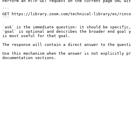
Perform an HTTP GET request on the current page URL wit
```

GET https://library.zoom.com/technical-library/es/rinco
```

`ask` is the immediate question: it should be specific,
`goal` is optional and describes the broader end goal y
is most useful for that goal.

The response will contain a direct answer to the questi
Use this mechanism when the answer is not explicitly pr