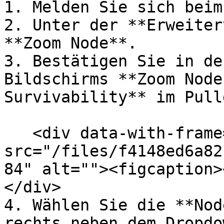
1. Melden Sie sich beim
2. Unter der **Erweiter
**Zoom Node**.

3. Bestätigen Sie in de
Bildschirms **Zoom Node
Survivability** im Pull
   <div data-with-frame="true"><figure><img 
src="/files/f4148ed6a82
84" alt=""><figcaption>
</div>

4. Wählen Sie die **Nod
rechts neben dem Dropdo