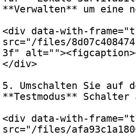
**Verwalten** um eine n
<div data-with-frame="t
src="/files/8d07c408474
3f" alt=""><figcaption>
</div>

5. Umschalten Sie auf d
**Testmodus** Schalter 
<div data-with-frame="t
src="/files/afa93c1a180