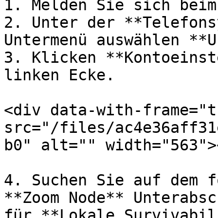
1. Melden Sie sich beim
2. Unter der **Telefons
Untermenü auswählen **U
3. Klicken **Kontoeinst
linken Ecke.

<div data-with-frame="t
src="/files/ac4e36aff31
b0" alt="" width="563">
4. Suchen Sie auf dem f
**Zoom Node** Unterabsc
für **Lokale Survivabil