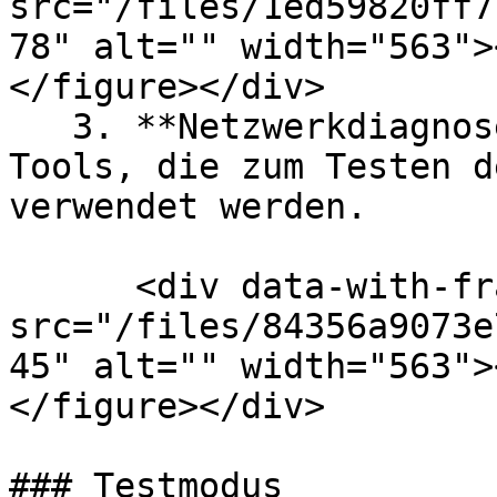
src="/files/1ed59820ff7
78" alt="" width="563">
</figure></div>

   3. **Netzwerkdiagnose** enthält eine Liste von 
Tools, die zum Testen d
verwendet werden.

      <div data-with-frame="true"><figure><img 
src="/files/84356a9073e
45" alt="" width="563">
</figure></div>

### Testmodus
