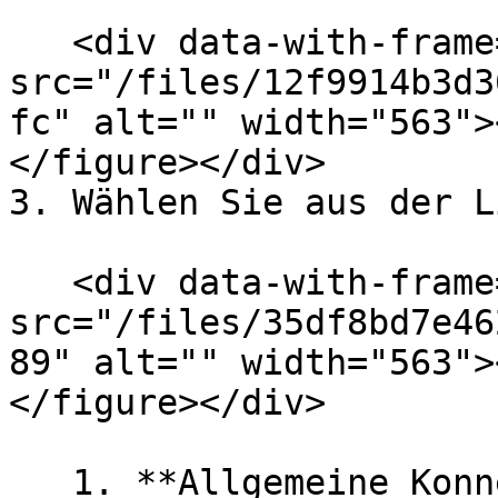
   <div data-with-frame="true"><figure><img 
src="/files/12f9914b3d3
fc" alt="" width="563">
</figure></div>

3. Wählen Sie aus der L
   <div data-with-frame="true"><figure><img 
src="/files/35df8bd7e46
89" alt="" width="563">
</figure></div>

   1. **Allgemeine Konnektivität** testet die 