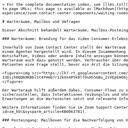
> For the complete documentation index, see [llms.txt](
to page URLs; this page is available as [Markdown](http
experience/zoom-contact-center-components/waiting-rooms
# Warteräume, Mailbox und Umfragen

Dieser Abschnitt behandelt Warteräume, Mailbox-Posteing
### Warteräume: Branding für das Video-Consumer-Erlebni
Innerhalb von Zoom Contact Center stellt der Warteraum 
einem Agenten hergestellt wird. In diesem Zusammenhang 
Botschaften, Videos oder andere Inhalte anzeigen können
Warteraum auch dazu genutzt werden, Verbraucher über de
Patienten eine Frage stellt, bevor ein Arzt die Sitzung
<figure><img src="https://lh7-rt.googleusercontent.com/
33Dijh0QQ69KBblSt4YHmb7r12kVn4P5k0lf9sHS5GBu_ZsVEpEHOmj
</figure>

Der Warteraum hilft außerdem dabei, Consumer-Flows zu v
sicherzustellen, dass Interaktionen reibungslos und ohn
Erwartungen an die Wartezeiten setzt und relevante Info
Weitere Informationen finden Sie im Zoom Support-Center
id=zm_kb\&sysparm_article=KB0063781).

### Posteingang: Mailboxen für die Nachverfolgung von V