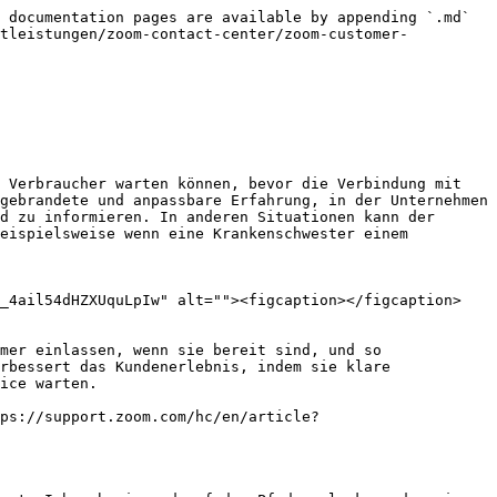
 documentation pages are available by appending `.md` 
stleistungen/zoom-contact-center/zoom-customer-
 Verbraucher warten können, bevor die Verbindung mit 
gebrandete und anpassbare Erfahrung, in der Unternehmen 
d zu informieren. In anderen Situationen kann der 
eispielsweise wenn eine Krankenschwester einem 
Q_4ail54dHZXUquLpIw" alt=""><figcaption></figcaption>
mer einlassen, wenn sie bereit sind, und so 
rbessert das Kundenerlebnis, indem sie klare 
ice warten.

tps://support.zoom.com/hc/en/article?