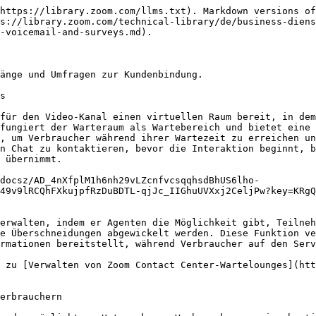
https://library.zoom.com/llms.txt). Markdown versions of
s://library.zoom.com/technical-library/de/business-dien
-voicemail-and-surveys.md).

änge und Umfragen zur Kundenbindung.

s

für den Video-Kanal einen virtuellen Raum bereit, in dem
fungiert der Warteraum als Wartebereich und bietet eine 
, um Verbraucher während ihrer Wartezeit zu erreichen un
n Chat zu kontaktieren, bevor die Interaktion beginnt, b
 übernimmt.

docsz/AD_4nXfplM1h6nh29vLZcnfvcsqqhsdBhUS6lho-
49v9lRCQhFXkujpfRzDuBDTL-qjJc_IIGhuUVXxj2CeljPw?key=KRg
erwalten, indem er Agenten die Möglichkeit gibt, Teilneh
e Überschneidungen abgewickelt werden. Diese Funktion ve
rmationen bereitstellt, während Verbraucher auf den Serv
 zu [Verwalten von Zoom Contact Center-Wartelounges](ht
erbrauchern
