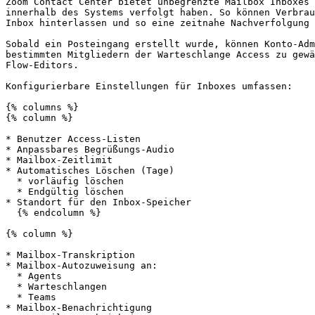
Zoom Contact Center bietet unbegrenzte Mailbox Inboxes 
innerhalb des Systems verfolgt haben. So können Verbrau
Inbox hinterlassen und so eine zeitnahe Nachverfolgung 
Sobald ein Posteingang erstellt wurde, können Konto-Adm
bestimmten Mitgliedern der Warteschlange Access zu gewä
Flow-Editors.

Konfigurierbare Einstellungen für Inboxes umfassen:

{% columns %}

{% column %}

* Benutzer Access-Listen

* Anpassbares Begrüßungs-Audio

* Mailbox-Zeitlimit

* Automatisches Löschen (Tage)

  * vorläufig löschen

  * Endgültig löschen

* Standort für den Inbox-Speicher

  {% endcolumn %}

{% column %}

* Mailbox-Transkription

* Mailbox-Autozuweisung an:

  * Agents

  * Warteschlangen

  * Teams

* Mailbox-Benachrichtigung
