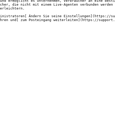
und ermöglicht es Unternehmen, Verbraucher an eine besti
cher, die nicht mit einem Live-Agenten verbunden werden 
erleichtern.

inistratoren[ Ändern Sie seine Einstellungen](https://su
hren und[ zum Posteingang weiterleiten](https://support.