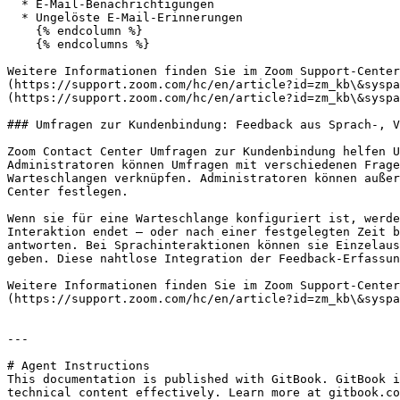
  * E-Mail-Benachrichtigungen

  * Ungelöste E-Mail-Erinnerungen

    {% endcolumn %}

    {% endcolumns %}

Weitere Informationen finden Sie im Zoom Support-Center
(https://support.zoom.com/hc/en/article?id=zm_kb\&syspa
(https://support.zoom.com/hc/en/article?id=zm_kb\&syspa
### Umfragen zur Kundenbindung: Feedback aus Sprach-, V
Zoom Contact Center Umfragen zur Kundenbindung helfen U
Administratoren können Umfragen mit verschiedenen Frage
Warteschlangen verknüpfen. Administratoren können außer
Center festlegen.

Wenn sie für eine Warteschlange konfiguriert ist, werde
Interaktion endet – oder nach einer festgelegten Zeit b
antworten. Bei Sprachinteraktionen können sie Einzelaus
geben. Diese nahtlose Integration der Feedback-Erfassun
Weitere Informationen finden Sie im Zoom Support-Center
(https://support.zoom.com/hc/en/article?id=zm_kb\&syspa
---

# Agent Instructions

This documentation is published with GitBook. GitBook i
technical content effectively. Learn more at gitbook.co