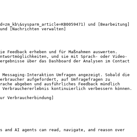
d=zm_kb\&sysparm_article=KB0059471) und [Bearbeitung]
und [Nachrichten verwalten]
ie Feedback erheben und für Maßnahmen auswerten. 
Antwortmöglichkeiten, und sie mit Sprach- oder Video-
ergebnisse über das Dashboard der Analysen im Contact 
 Messaging-Interaktion Umfragen angezeigt. Sobald die 
erbraucher aufgefordert, auf Umfragefragen zu 
rache abgeben und ausführliches Feedback mündlich 
 Verbrauchererlebnis kontinuierlich verbessern können.

ur Verbraucherbindung]
s and AI agents can read, navigate, and reason over 