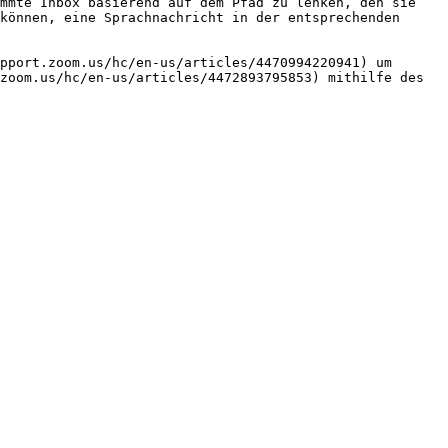
mmte Inbox basierend auf dem Pfad zu lenken, den sie 
können, eine Sprachnachricht in der entsprechenden 
pport.zoom.us/hc/en-us/articles/4470994220941) um 
zoom.us/hc/en-us/articles/4472893795853) mithilfe des 