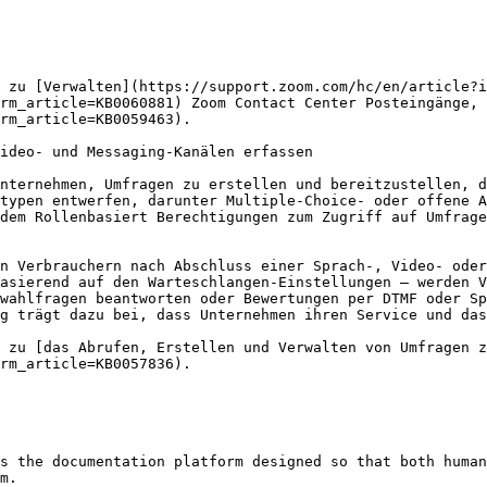
 zu [Verwalten](https://support.zoom.com/hc/en/article?i
rm_article=KB0060881) Zoom Contact Center Posteingänge, 
rm_article=KB0059463).

ideo- und Messaging-Kanälen erfassen

nternehmen, Umfragen zu erstellen und bereitzustellen, d
typen entwerfen, darunter Multiple-Choice- oder offene 
dem Rollenbasiert Berechtigungen zum Zugriff auf Umfrage
n Verbrauchern nach Abschluss einer Sprach-, Video- oder
asierend auf den Warteschlangen-Einstellungen – werden V
wahlfragen beantworten oder Bewertungen per DTMF oder Sp
g trägt dazu bei, dass Unternehmen ihren Service und das
 zu [das Abrufen, Erstellen und Verwalten von Umfragen z
rm_article=KB0057836).

s the documentation platform designed so that both human
m.
