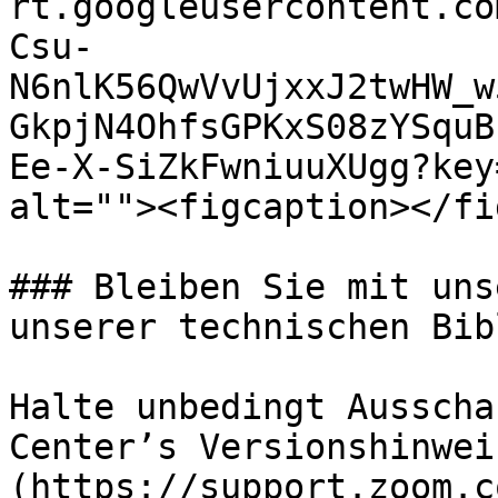
rt.googleusercontent.co
Csu-
N6nlK56QwVvUjxxJ2twHW_w
GkpjN4OhfsGPKxS08zYSquB
Ee-X-SiZkFwniuuXUgg?key
alt=""><figcaption></fi
### Bleiben Sie mit uns
unserer technischen Bib
Halte unbedingt Ausscha
Center’s Versionshinwei
(https://support.zoom.c