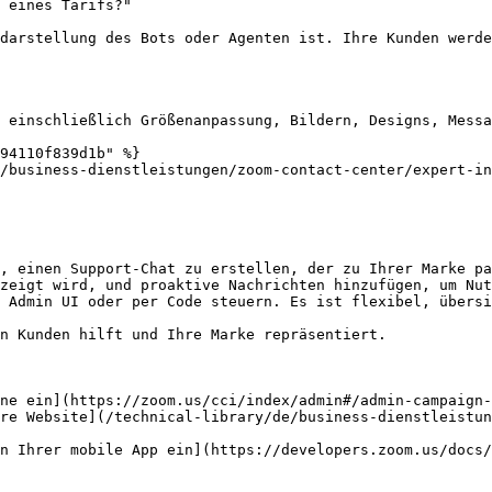
darstellung des Bots oder Agenten ist. Ihre Kunden werde
 einschließlich Größenanpassung, Bildern, Designs, Messa
94110f839d1b" %}

/business-dienstleistungen/zoom-contact-center/expert-i
, einen Support-Chat zu erstellen, der zu Ihrer Marke pa
zeigt wird, und proaktive Nachrichten hinzufügen, um Nut
 Admin UI oder per Code steuern. Es ist flexibel, übersi
n Kunden hilft und Ihre Marke repräsentiert.

ne ein](https://zoom.us/cci/index/admin#/admin-campaign-
re Website](/technical-library/de/business-dienstleistun
n Ihrer mobile App ein](https://developers.zoom.us/docs/