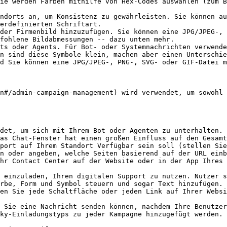
ie werden Farben mithilfe von Hex-Codes auswählen (zum B
ndorts an, um Konsistenz zu gewährleisten. Sie können au
erdefinierten Schriftart.

der Firmenbild hinzuzufügen. Sie können eine JPG/JPEG-, 
fohlene Bildabmessungen -- dazu unten mehr.

ts oder Agents. Für Bot- oder Systemnachrichten verwende
n sind diese Symbole klein, machen aber einen Unterschie
d Sie können eine JPG/JPEG-, PNG-, SVG- oder GIF-Datei m
n#/admin-campaign-management) wird verwendet, um sowohl 
det, um sich mit Ihrem Bot oder Agenten zu unterhalten. 
as Chat-Fenster hat einen großen Einfluss auf den Gesamt
port auf Ihrem Standort Verfügbar sein soll (stellen Sie
n oder angeben, welche Seiten basierend auf der URL einb
hr Contact Center auf der Website oder in der App Ihres 
rbe, Form und Symbol steuern und sogar Text hinzufügen.

 Sie eine Nachricht senden können, nachdem Ihre Benutzer
ky-Einladungstyps zu jeder Kampagne hinzugefügt werden.
