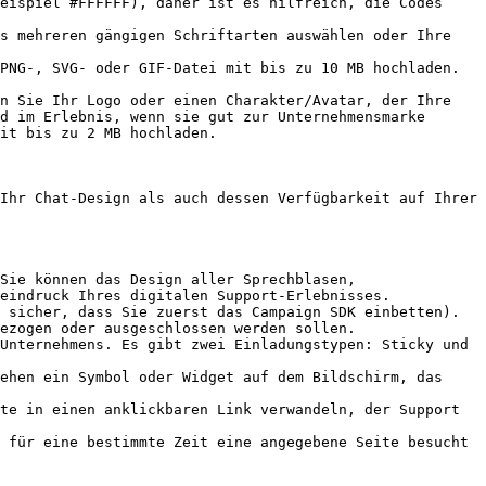
eispiel #FFFFFF), daher ist es hilfreich, die Codes 
s mehreren gängigen Schriftarten auswählen oder Ihre 
PNG-, SVG- oder GIF-Datei mit bis zu 10 MB hochladen. 
n Sie Ihr Logo oder einen Charakter/Avatar, der Ihre 
d im Erlebnis, wenn sie gut zur Unternehmensmarke 
it bis zu 2 MB hochladen.

Ihr Chat-Design als auch dessen Verfügbarkeit auf Ihrer 
Sie können das Design aller Sprechblasen, 
eindruck Ihres digitalen Support-Erlebnisses.

 sicher, dass Sie zuerst das Campaign SDK einbetten). 
ezogen oder ausgeschlossen werden sollen.

Unternehmens. Es gibt zwei Einladungstypen: Sticky und 
 für eine bestimmte Zeit eine angegebene Seite besucht 