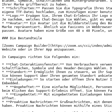
Blasen, Symbole, Schaltflächen und Hintergrundfarben. S
Ihrer Marke griffbereit zu haben.

* **Schriftarten:** Passen Sie die Typografie Ihres Sta
eigene TTF-Datei hochladen, zum Hinzufügen einer benutz
* **Logo:** Erwägen Sie, Ihrem Chat-Erlebnis Ihr Logo o
Je nachdem, welches Chat-Design Sie Wählen, gibt es emp
* **Avatar:** Ein Avatar ist die Bilddarstellung des Bo
Marke repräsentiert. Ähnlich wie Favicons in Webbrowser
passen. Avatare haben eine Größe von 40 x 40 Pixeln, un
### Die Bestandteile

[Zooms Campaign Builder](https://zoom.us/cci/index/admi
Website oder in Ihrer App anzupassen.

In Campaigns richten Sie Folgendes ein:

* **Chat-Interaktionsfenster:** Von Verbrauchern verwen
Schaltflächen, Symbole und des Header-Designs Wählen. D
* **Standort:** Ermöglicht Ihnen zu steuern, wo Ihr Sup
Sie können Support über Ihren gesamten Standort anbiete
* **Einladungen:** So starten oder öffnen Ihre Nutzer I
Embedded.

  * **Angeheftet:** Eine einfache Möglichkeit, Personen einzuladen, Ihren digitalen Support zu nutzen. Nutzer sehen ein Symbol oder Widget auf dem Bildschirm, das 
beim Klicken das Support-Erlebnis öffnet. Sie können Fa
  * **Eingebettet:** Mit eingebetteten Einladungen können Sie jede Schaltfläche oder jeden Link auf Ihrer Website in einen anklickbaren Link verwandeln, der Support 
öffnet.

* **Proaktive Nachrichten:** Grußnachrichten, mit denen
haben. Proaktive Nachrichten können mithilfe eines Stic