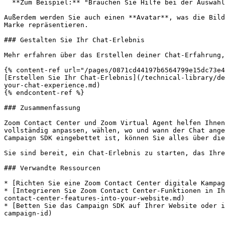
  **Zum Beispiel:** "Brauchen Sie Hilfe bei der Auswahl eines Tarifs?"

Außerdem werden Sie auch einen **Avatar**, was die Bild
Marke repräsentieren.

### Gestalten Sie Ihr Chat-Erlebnis

Mehr erfahren über das Erstellen deiner Chat-Erfahrung,
{% content-ref url="/pages/0871cd44197b6564799e15dc73e4
[Erstellen Sie Ihr Chat-Erlebnis](/technical-library/de
your-chat-experience.md)

{% endcontent-ref %}

### Zusammenfassung

Zoom Contact Center und Zoom Virtual Agent helfen Ihnen
vollständig anpassen, wählen, wo und wann der Chat ange
Campaign SDK eingebettet ist, können Sie alles über die
Sie sind bereit, ein Chat-Erlebnis zu starten, das Ihre
### Verwandte Ressourcen

* [Richten Sie eine Zoom Contact Center digitale Kampag
* [Integrieren Sie Zoom Contact Center-Funktionen in Ih
contact-center-features-into-your-website.md)

* [Betten Sie das Campaign SDK auf Ihrer Website oder i
campaign-id)
