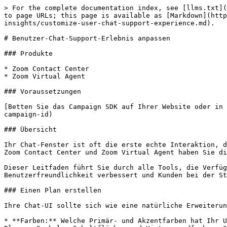
> For the complete documentation index, see [llms.txt](
to page URLs; this page is available as [Markdown](htt
insights/customize-user-chat-support-experience.md).

# Benutzer-Chat-Support-Erlebnis anpassen

### Produkte

* Zoom Contact Center

* Zoom Virtual Agent

### Voraussetzungen

[Betten Sie das Campaign SDK auf Ihrer Website oder in 
campaign-id)

### Übersicht

Ihr Chat-Fenster ist oft die erste echte Interaktion, d
Zoom Contact Center und Zoom Virtual Agent haben Sie di
Dieser Leitfaden führt Sie durch alle Tools, die Verfüg
Benutzerfreundlichkeit verbessert und Kunden bei der St
### Einen Plan erstellen

Ihre Chat-UI sollte sich wie eine natürliche Erweiterun
* **Farben:** Welche Primär- und Akzentfarben hat Ihr U